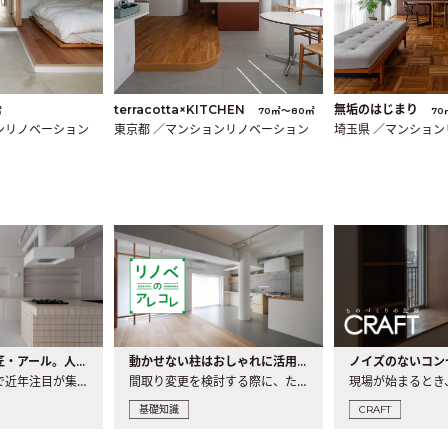
terracotta×KITCHEN
無垢のはじまり
㎡
70㎡〜80㎡
70
ンリノベーション
東京都 ／マンションリノベーション
埼玉県 ／マンショ
大注目の建築意匠・アール。人気の理由と空間に取り入れるポイント
動かせない柱はおしゃれに活用！柱を魅せるリノベーション(リノベ)4選
ノイズのないコン
リノベーションで近年注目が集まる建築意匠の一つであるアール..
間取り変更を検討する際に、たびたび皆さんの頭を悩ませる動か..
基礎知識
CRAFT