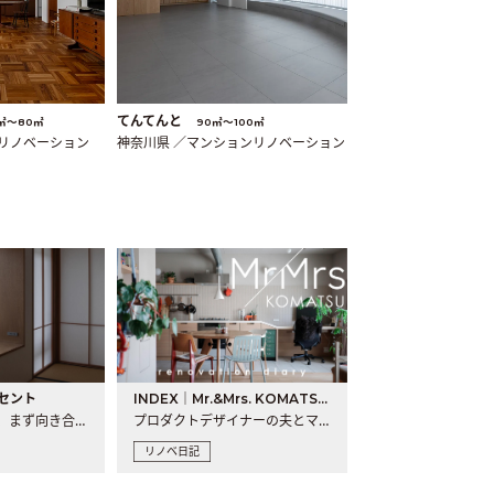
てんてんと
㎡〜80㎡
90㎡〜100㎡
ンリノベーション
神奈川県 ／マンションリノベーション
セント
INDEX｜Mr.&Mrs. KOMATSU renovation diary
現場が始まるとき、まず向き合うものの一つがコンセントです..
プロダクトデザイナーの夫とマーチャンダイザーの妻が、夫婦で..
リノベ日記