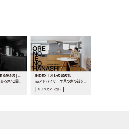
バーカウンターのある家5選 | 日常に馴染む“距離の近い”キッチンとは
INDEX｜オレの家の話
“バーカウンターのある家”と聞くと、少し特別な、大人のための..
nuアドバイザー早見の家の話を、全4話でお届け。リノベーションを..
リノベのアレコレ