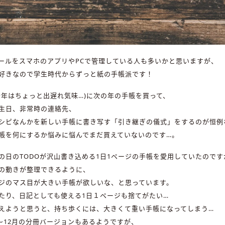
ールをスマホのアプリやPCで管理している人も多いかと思いますが、
好きなので学生時代からずっと紙の手帳派です！
今年はちょっと出遅れ気味…)に次の年の手帳を買って、
生日、非常時の連絡先、
シピなんかを新しい手帳に書き写す「引き継ぎの儀式」をするのが恒例
帳を何にするか悩みに悩んでまだ買えていないのです…。
の日のTODOが沢山書き込める1日1ページの手帳を愛用していたのです
の動きが整理できるように、
ジのマス目が大きい手帳が欲しいな、と思っています。
たり、日記としても使える1日１ページも捨てがたい…
えようと思うと、持ち歩くには、大きくて重い手帳になってしまう…
月〜12月の分冊バージョンもあるようですが、