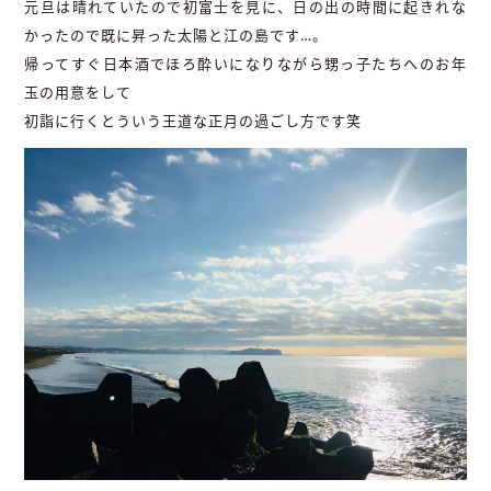
元旦は晴れていたので初富士を見に、日の出の時間に起きれな
かったので既に昇った太陽と江の島です…。
帰ってすぐ日本酒でほろ酔いになりながら甥っ子たちへのお年
玉の用意をして
初詣に行くとういう王道な正月の過ごし方です笑