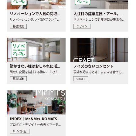
リノベーションで人気の間取りとは？トレンドの間取りと実例を徹底解説
大注目の建築意匠・アール。人気の理由と空間に取り入れるポイント
リノベーション(リノベ)のプランニングで一番最初に決めるのは..
リノベーションで近年注目が集まる建築意匠の一つであるアール..
基礎知識
デザイン
動かせない柱はおしゃれに活用！柱を魅せるリノベーション(リノベ)4選
ノイズのないコンセント
間取り変更を検討する際に、たびたび皆さんの頭を悩ませる動か..
現場が始まるとき、まず向き合うものの一つがコンセントです..
基礎知識
CRAFT
INDEX｜Mr.&Mrs. KOMATSU renovation diary
プロダクトデザイナーの夫とマーチャンダイザーの妻が、夫婦で..
リノベ日記