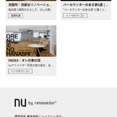
洗面所・洗面台リノベーションの事例と間取りアイデア
バーカウンターのある家5選 | 日常に馴染む“距離の近い”キッチンとは
毎日使う場所だからこそ、少しの間取りの工夫や素材の選び方で..
“バーカウンターのある家”と聞くと、少し特別な、大人のための..
基礎知識
リノベのアレコレ
INDEX｜オレの家の話
nuアドバイザー早見の家の話を、全4話でお届け。リノベーションを..
リノベのアレコレ
運営会社 株式会社ニューユニークス