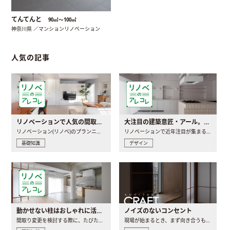
てんてんと
90㎡〜100㎡
神奈川県 ／マンションリノベーション
人気の記事
リノベーションで人気の間取りとは？トレンドの間取りと実例を徹底解説
大注目の建築意匠・アール。人気の理由と空間に取り入れるポイント
リノベーション(リノベ)のプランニングで一番最初に決めるのは..
リノベーションで近年注目が集まる建築意匠の一つであるアール..
基礎知識
デザイン
動かせない柱はおしゃれに活用！柱を魅せるリノベーション(リノベ)4選
ノイズのないコンセント
間取り変更を検討する際に、たびたび皆さんの頭を悩ませる動か..
現場が始まるとき、まず向き合うものの一つがコンセントです..