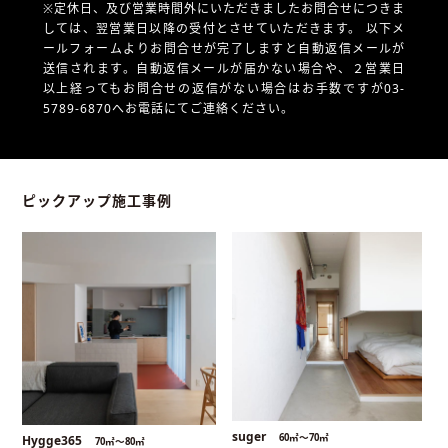
※定休日、及び営業時間外にいただきましたお問合せにつきま
しては、翌営業日以降の受付とさせていただきます。
以下メ
ールフォームよりお問合せが完了しますと自動返信メールが
送信されます。自動返信メールが届かない場合や、
２営業日
以上経ってもお問合せの返信がない場合はお手数ですが03-
5789-6870へお電話にてご連絡ください。
ピックアップ施工事例
suger
60㎡〜70㎡
Hygge365
70㎡〜80㎡