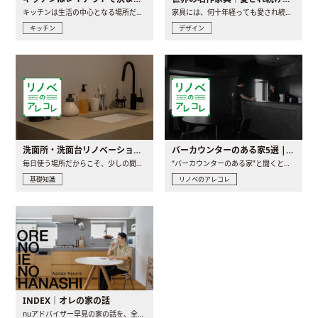
キッチンは生活の中心となる場所だからこそ、家の中のどこに置..
家具には、何十年経っても愛され続ける「名作」と呼ばれるもの..
キッチン
デザイン
洗面所・洗面台リノベーションの事例と間取りアイデア
バーカウンターのある家5選 | 日常に馴染む“距離の近い”キッチンとは
毎日使う場所だからこそ、少しの間取りの工夫や素材の選び方で..
“バーカウンターのある家”と聞くと、少し特別な、大人のための..
基礎知識
リノベのアレコレ
INDEX｜オレの家の話
nuアドバイザー早見の家の話を、全4話でお届け。リノベーションを..