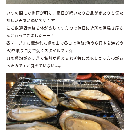
いつの間にか梅雨が明け、夏日が続いたり台風がきたりと慌た
だしい天気が続いています。
ここ数週間海鮮を体が欲していたので休日に近所の浜焼き屋さ
んに行ってきましたーー！
各テーブルに置かれた網の上で各自で海鮮(魚やら貝やら海老や
ら)を取り自分で焼くスタイルです☆
貝の種類が多すぎて名前が覚えられず特に美味しかったのがあ
ったのですが覚えていない….。