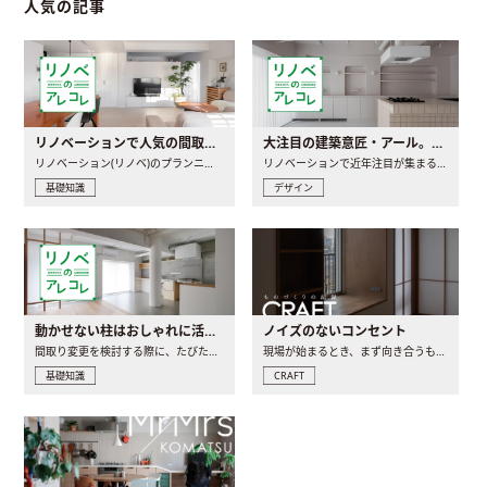
人気の記事
リノベーションで人気の間取りとは？トレンドの間取りと実例を徹底解説
大注目の建築意匠・アール。人気の理由と空間に取り入れるポイント
リノベーション(リノベ)のプランニングで一番最初に決めるのは..
リノベーションで近年注目が集まる建築意匠の一つであるアール..
基礎知識
デザイン
動かせない柱はおしゃれに活用！柱を魅せるリノベーション(リノベ)4選
ノイズのないコンセント
間取り変更を検討する際に、たびたび皆さんの頭を悩ませる動か..
現場が始まるとき、まず向き合うものの一つがコンセントです..
基礎知識
CRAFT