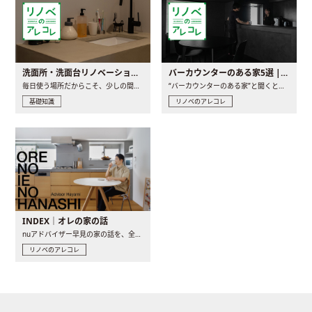
洗面所・洗面台リノベーションの事例と間取りアイデア
バーカウンターのある家5選 | 日常に馴染む“距離の近い”キッチンとは
毎日使う場所だからこそ、少しの間取りの工夫や素材の選び方で..
“バーカウンターのある家”と聞くと、少し特別な、大人のための..
基礎知識
リノベのアレコレ
INDEX｜オレの家の話
nuアドバイザー早見の家の話を、全4話でお届け。リノベーションを..
リノベのアレコレ