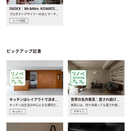
INDEX｜Mr.&Mrs. KOMATSU renovation diary
プロダクトデザイナーの夫とマーチャンダイザーの妻が、夫婦で..
リノベ日記
ピックアップ記事
キッチンはレイアウトで決まる。後悔しないための考え方と選び方
世界の名作家具｜愛され続ける理由と一生モノとの出会い方
キッチンは生活の中心となる場所だからこそ、家の中のどこに置..
家具には、何十年経っても愛され続ける「名作」と呼ばれるもの..
キッチン
デザイン