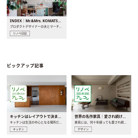
INDEX｜Mr.&Mrs. KOMATSU renovation diary
プロダクトデザイナーの夫とマーチャンダイザーの妻が、夫婦で..
リノベ日記
ピックアップ記事
キッチンはレイアウトで決まる。後悔しないための考え方と選び方
世界の名作家具｜愛され続ける理由と一生モノとの出会い方
キッチンは生活の中心となる場所だからこそ、家の中のどこに置..
家具には、何十年経っても愛され続ける「名作」と呼ばれるもの..
キッチン
デザイン