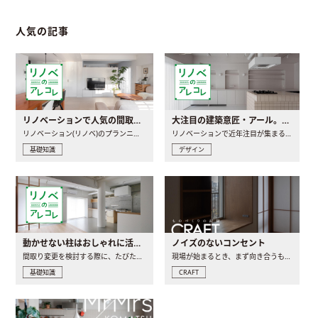
人気の記事
リノベーションで人気の間取りとは？トレンドの間取りと実例を徹底解説
大注目の建築意匠・アール。人気の理由と空間に取り入れるポイント
リノベーション(リノベ)のプランニングで一番最初に決めるのは..
リノベーションで近年注目が集まる建築意匠の一つであるアール..
基礎知識
デザイン
動かせない柱はおしゃれに活用！柱を魅せるリノベーション(リノベ)4選
ノイズのないコンセント
間取り変更を検討する際に、たびたび皆さんの頭を悩ませる動か..
現場が始まるとき、まず向き合うものの一つがコンセントです..
基礎知識
CRAFT