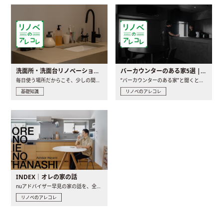
洗面所・洗面台リノベーションの事例と間取りアイデア
バーカウンターのある家5選 | 日常に馴染む“距離の近い”キッチンとは
毎日使う場所だからこそ、少しの間取りの工夫や素材の選び方で..
“バーカウンターのある家”と聞くと、少し特別な、大人のための..
基礎知識
リノベのアレコレ
INDEX｜オレの家の話
nuアドバイザー早見の家の話を、全4話でお届け。リノベーションを..
リノベのアレコレ