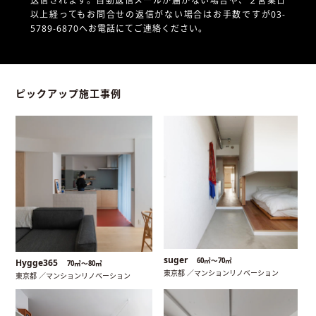
送信されます。自動返信メールが届かない場合や、
２営業日
以上経ってもお問合せの返信がない場合はお手数ですが03-
5789-6870へお電話にてご連絡ください。
ピックアップ施工事例
suger
60㎡〜70㎡
Hygge365
70㎡〜80㎡
東京都 ／マンションリノベーション
東京都 ／マンションリノベーション