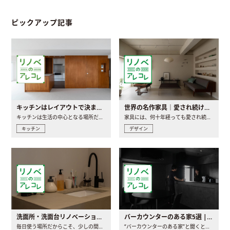
ピックアップ記事
キッチンはレイアウトで決まる。後悔しないための考え方と選び方
世界の名作家具｜愛され続ける理由と一生モノとの出会い方
キッチンは生活の中心となる場所だからこそ、家の中のどこに置..
家具には、何十年経っても愛され続ける「名作」と呼ばれるもの..
キッチン
デザイン
洗面所・洗面台リノベーションの事例と間取りアイデア
バーカウンターのある家5選 | 日常に馴染む“距離の近い”キッチンとは
毎日使う場所だからこそ、少しの間取りの工夫や素材の選び方で..
“バーカウンターのある家”と聞くと、少し特別な、大人のための..