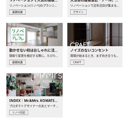
リノベーションで人気の間取りとは？トレンドの間取りと実例を徹底解説
大注目の建築意匠・アール。人気の理由と空間に取り入れるポイント
リノベーション(リノベ)のプランニングで一番最初に決めるのは..
リノベーションで近年注目が集まる建築意匠の一つであるアール..
基礎知識
デザイン
動かせない柱はおしゃれに活用！柱を魅せるリノベーション(リノベ)4選
ノイズのないコンセント
間取り変更を検討する際に、たびたび皆さんの頭を悩ませる動か..
現場が始まるとき、まず向き合うものの一つがコンセントです..
基礎知識
CRAFT
INDEX｜Mr.&Mrs. KOMATSU renovation diary
プロダクトデザイナーの夫とマーチャンダイザーの妻が、夫婦で..
リノベ日記