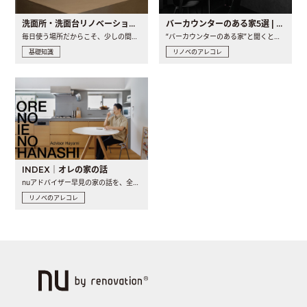
洗面所・洗面台リノベーションの事例と間取りアイデア
バーカウンターのある家5選 | 日常に馴染む“距離の近い”キッチンとは
毎日使う場所だからこそ、少しの間取りの工夫や素材の選び方で..
“バーカウンターのある家”と聞くと、少し特別な、大人のための..
基礎知識
リノベのアレコレ
INDEX｜オレの家の話
nuアドバイザー早見の家の話を、全4話でお届け。リノベーションを..
リノベのアレコレ