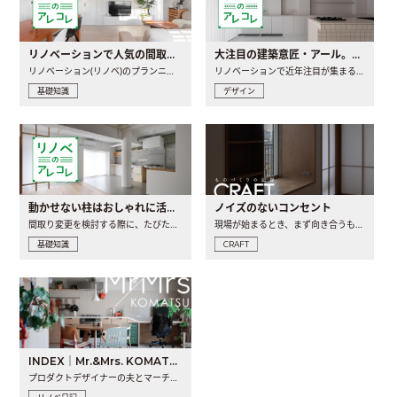
リノベーションで人気の間取りとは？トレンドの間取りと実例を徹底解説
大注目の建築意匠・アール。人気の理由と空間に取り入れるポイント
リノベーション(リノベ)のプランニングで一番最初に決めるのは..
リノベーションで近年注目が集まる建築意匠の一つであるアール..
基礎知識
デザイン
動かせない柱はおしゃれに活用！柱を魅せるリノベーション(リノベ)4選
ノイズのないコンセント
間取り変更を検討する際に、たびたび皆さんの頭を悩ませる動か..
現場が始まるとき、まず向き合うものの一つがコンセントです..
基礎知識
CRAFT
INDEX｜Mr.&Mrs. KOMATSU renovation diary
プロダクトデザイナーの夫とマーチャンダイザーの妻が、夫婦で..