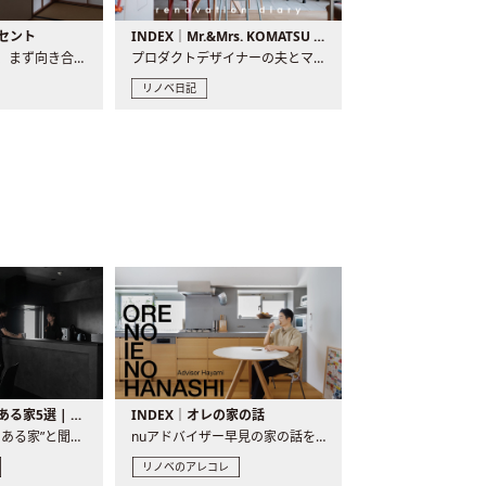
セント
INDEX｜Mr.&Mrs. KOMATSU renovation diary
現場が始まるとき、まず向き合うものの一つがコンセントです..
プロダクトデザイナーの夫とマーチャンダイザーの妻が、夫婦で..
リノベ日記
バーカウンターのある家5選 | 日常に馴染む“距離の近い”キッチンとは
INDEX｜オレの家の話
“バーカウンターのある家”と聞くと、少し特別な、大人のための..
nuアドバイザー早見の家の話を、全4話でお届け。リノベーションを..
リノベのアレコレ