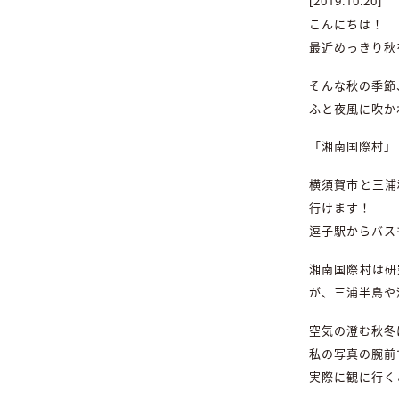
[2019.10.20]
こんにちは！
最近めっきり秋
そんな秋の季節
ふと夜風に吹か
「湘南国際村」
横須賀市と三浦
行けます！
逗子駅からバス
湘南国際村は研
が、三浦半島や
空気の澄む秋冬
私の写真の腕前
実際に観に行く