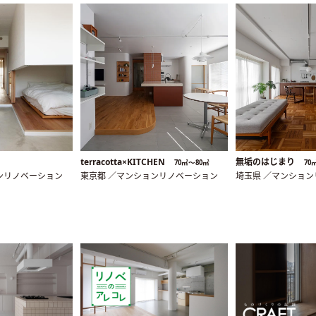
terracotta×KITCHEN
無垢のはじまり
70㎡〜80㎡
70
ンリノベーション
東京都 ／マンションリノベーション
埼玉県 ／マンショ