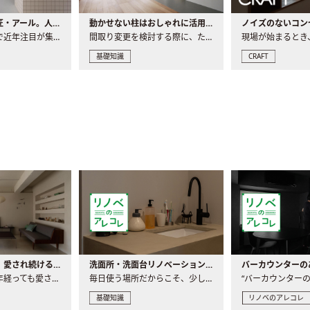
大注目の建築意匠・アール。人気の理由と空間に取り入れるポイント
動かせない柱はおしゃれに活用！柱を魅せるリノベーション(リノベ)4選
ノイズのないコン
リノベーションで近年注目が集まる建築意匠の一つであるアール..
間取り変更を検討する際に、たびたび皆さんの頭を悩ませる動か..
基礎知識
CRAFT
世界の名作家具｜愛され続ける理由と一生モノとの出会い方
洗面所・洗面台リノベーションの事例と間取りアイデア
家具には、何十年経っても愛され続ける「名作」と呼ばれるもの..
毎日使う場所だからこそ、少しの間取りの工夫や素材の選び方で..
基礎知識
リノベのアレコレ