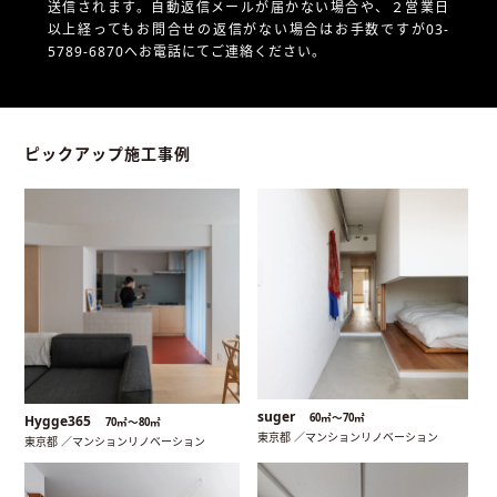
送信されます。自動返信メールが届かない場合や、
２営業日
以上経ってもお問合せの返信がない場合はお手数ですが03-
5789-6870へお電話にてご連絡ください。
ピックアップ施工事例
suger
60㎡〜70㎡
Hygge365
70㎡〜80㎡
東京都 ／マンションリノベーション
東京都 ／マンションリノベーション