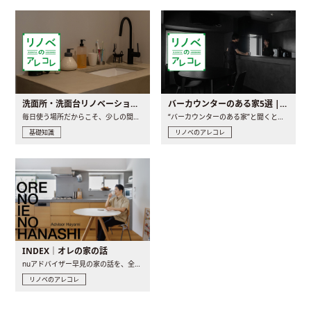
洗面所・洗面台リノベーションの事例と間取りアイデア
バーカウンターのある家5選 | 日常に馴染む“距離の近い”キッチンとは
毎日使う場所だからこそ、少しの間取りの工夫や素材の選び方で..
“バーカウンターのある家”と聞くと、少し特別な、大人のための..
基礎知識
リノベのアレコレ
INDEX｜オレの家の話
nuアドバイザー早見の家の話を、全4話でお届け。リノベーションを..
リノベのアレコレ