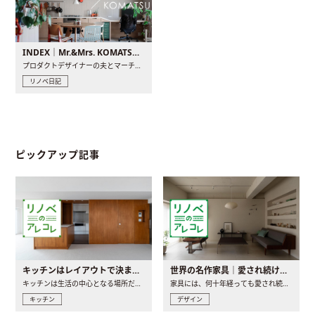
INDEX｜Mr.&Mrs. KOMATSU renovation diary
プロダクトデザイナーの夫とマーチャンダイザーの妻が、夫婦で..
リノベ日記
ピックアップ記事
キッチンはレイアウトで決まる。後悔しないための考え方と選び方
世界の名作家具｜愛され続ける理由と一生モノとの出会い方
キッチンは生活の中心となる場所だからこそ、家の中のどこに置..
家具には、何十年経っても愛され続ける「名作」と呼ばれるもの..
キッチン
デザイン