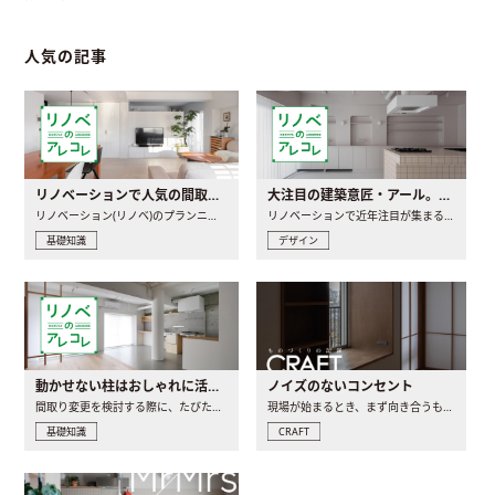
人気の記事
リノベーションで人気の間取りとは？トレンドの間取りと実例を徹底解説
大注目の建築意匠・アール。人気の理由と空間に取り入れるポイント
リノベーション(リノベ)のプランニングで一番最初に決めるのは..
リノベーションで近年注目が集まる建築意匠の一つであるアール..
基礎知識
デザイン
動かせない柱はおしゃれに活用！柱を魅せるリノベーション(リノベ)4選
ノイズのないコンセント
間取り変更を検討する際に、たびたび皆さんの頭を悩ませる動か..
現場が始まるとき、まず向き合うものの一つがコンセントです..
基礎知識
CRAFT