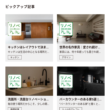
ピックアップ記事
キッチンはレイアウトで決まる。後悔しないための考え方と選び方
世界の名作家具｜愛され続ける理由と一生モノとの出会い方
キッチンは生活の中心となる場所だからこそ、家の中のどこに置..
家具には、何十年経っても愛され続ける「名作」と呼ばれるもの..
キッチン
デザイン
洗面所・洗面台リノベーションの事例と間取りアイデア
バーカウンターのある家5選 | 日常に馴染む“距離の近い”キッチンとは
毎日使う場所だからこそ、少しの間取りの工夫や素材の選び方で..
“バーカウンターのある家”と聞くと、少し特別な、大人のための..
基礎知識
リノベのアレコレ