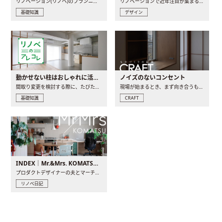
リノベーション(リノベ)のプランニングで一番最初に決めるのは..
リノベーションで近年注目が集まる建築意匠の一つであるアール..
基礎知識
デザイン
動かせない柱はおしゃれに活用！柱を魅せるリノベーション(リノベ)4選
ノイズのないコンセント
間取り変更を検討する際に、たびたび皆さんの頭を悩ませる動か..
現場が始まるとき、まず向き合うものの一つがコンセントです..
基礎知識
CRAFT
INDEX｜Mr.&Mrs. KOMATSU renovation diary
プロダクトデザイナーの夫とマーチャンダイザーの妻が、夫婦で..
リノベ日記