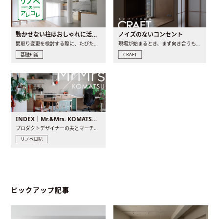
動かせない柱はおしゃれに活用！柱を魅せるリノベーション(リノベ)4選
ノイズのないコンセント
間取り変更を検討する際に、たびたび皆さんの頭を悩ませる動か..
現場が始まるとき、まず向き合うものの一つがコンセントです..
基礎知識
CRAFT
INDEX｜Mr.&Mrs. KOMATSU renovation diary
プロダクトデザイナーの夫とマーチャンダイザーの妻が、夫婦で..
リノベ日記
ピックアップ記事