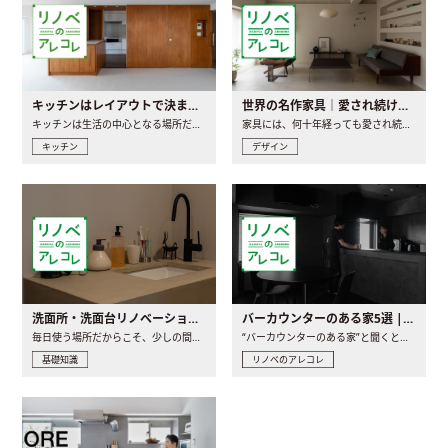
キッチンはレイアウトで決まる。後悔しないための考え方と選び方
世界の名作家具｜愛され続ける理由と一生モノとの出会い方
キッチンは生活の中心となる場所だからこそ、家の中のどこに置..
家具には、何十年経っても愛され続ける「名作」と呼ばれるもの..
キッチン
デザイン
洗面所・洗面台リノベーションの事例と間取りアイデア
バーカウンターのある家5選 | 日常に馴染む“距離の近い”キッチンとは
毎日使う場所だからこそ、少しの間取りの工夫や素材の選び方で..
“バーカウンターのある家”と聞くと、少し特別な、大人のための..
基礎知識
リノベのアレコレ