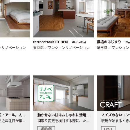
terracotta×KITCHEN
無垢のはじまり
70㎡〜80㎡
70
ンリノベーション
東京都 ／マンションリノベーション
埼玉県 ／マンショ
大注目の建築意匠・アール。人気の理由と空間に取り入れるポイント
動かせない柱はおしゃれに活用！柱を魅せるリノベーション(リノベ)4選
ノイズのないコン
リノベーションで近年注目が集まる建築意匠の一つであるアール..
間取り変更を検討する際に、たびたび皆さんの頭を悩ませる動か..
基礎知識
CRAFT