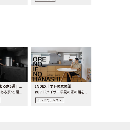
バーカウンターのある家5選 | 日常に馴染む“距離の近い”キッチンとは
INDEX｜オレの家の話
“バーカウンターのある家”と聞くと、少し特別な、大人のための..
nuアドバイザー早見の家の話を、全4話でお届け。リノベーションを..
リノベのアレコレ