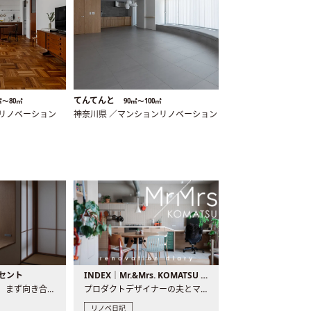
てんてんと
㎡〜80㎡
90㎡〜100㎡
ンリノベーション
神奈川県 ／マンションリノベーション
セント
INDEX｜Mr.&Mrs. KOMATSU renovation diary
現場が始まるとき、まず向き合うものの一つがコンセントです..
プロダクトデザイナーの夫とマーチャンダイザーの妻が、夫婦で..
リノベ日記