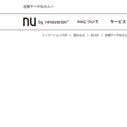
谷根千〜やねせん〜
nuについて
サービス
リノベーションTOP
読みもの
BLOG
谷根千〜やねせ