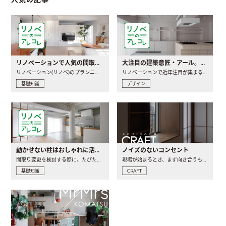
リノベーションで人気の間取りとは？トレンドの間取りと実例を徹底解説
大注目の建築意匠・アール。人気の理由と空間に取り入れるポイント
リノベーション(リノベ)のプランニングで一番最初に決めるのは..
リノベーションで近年注目が集まる建築意匠の一つであるアール..
基礎知識
デザイン
動かせない柱はおしゃれに活用！柱を魅せるリノベーション(リノベ)4選
ノイズのないコンセント
間取り変更を検討する際に、たびたび皆さんの頭を悩ませる動か..
現場が始まるとき、まず向き合うものの一つがコンセントです..
基礎知識
CRAFT