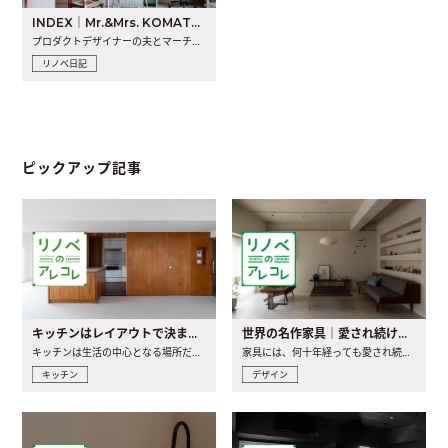
INDEX｜Mr.&Mrs. KOMATSU renovation diary
プロダクトデザイナーの夫とマーチャンダイザーの妻が、夫婦で..
リノベ日記
ピックアップ記事
キッチンはレイアウトで決まる。後悔しないための考え方と選び方
世界の名作家具｜愛され続ける理由と一生モノとの出会い方
キッチンは生活の中心となる場所だからこそ、家の中のどこに置..
家具には、何十年経っても愛され続ける「名作」と呼ばれるもの..
キッチン
デザイン