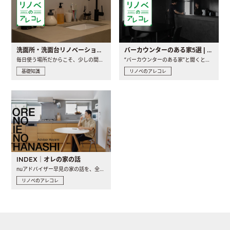
洗面所・洗面台リノベーションの事例と間取りアイデア
バーカウンターのある家5選 | 日常に馴染む“距離の近い”キッチンとは
毎日使う場所だからこそ、少しの間取りの工夫や素材の選び方で..
“バーカウンターのある家”と聞くと、少し特別な、大人のための..
基礎知識
リノベのアレコレ
INDEX｜オレの家の話
nuアドバイザー早見の家の話を、全4話でお届け。リノベーションを..
リノベのアレコレ