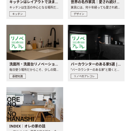
キッチンはレイアウトで決まる。後悔しないための考え方と選び方
世界の名作家具｜愛され続ける理由と一生モノとの出会い方
キッチンは生活の中心となる場所だからこそ、家の中のどこに置..
家具には、何十年経っても愛され続ける「名作」と呼ばれるもの..
キッチン
デザイン
洗面所・洗面台リノベーションの事例と間取りアイデア
バーカウンターのある家5選 | 日常に馴染む“距離の近い”キッチンとは
毎日使う場所だからこそ、少しの間取りの工夫や素材の選び方で..
“バーカウンターのある家”と聞くと、少し特別な、大人のための..
基礎知識
リノベのアレコレ
INDEX｜オレの家の話