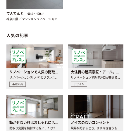
てんてんと
90㎡〜100㎡
神奈川県 ／マンションリノベーション
人気の記事
リノベーションで人気の間取りとは？トレンドの間取りと実例を徹底解説
大注目の建築意匠・アール。人気の理由と空間に取り入れるポイント
リノベーション(リノベ)のプランニングで一番最初に決めるのは..
リノベーションで近年注目が集まる建築意匠の一つであるアール..
基礎知識
デザイン
動かせない柱はおしゃれに活用！柱を魅せるリノベーション(リノベ)4選
ノイズのないコンセント
間取り変更を検討する際に、たびたび皆さんの頭を悩ませる動か..
現場が始まるとき、まず向き合うものの一つがコンセントです..