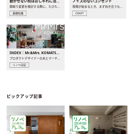
動かせない柱はおしゃれに活用！柱を魅せるリノベーション(リノベ)4選
ノイズのないコンセント
間取り変更を検討する際に、たびたび皆さんの頭を悩ませる動か..
現場が始まるとき、まず向き合うものの一つがコンセントです..
基礎知識
CRAFT
INDEX｜Mr.&Mrs. KOMATSU renovation diary
プロダクトデザイナーの夫とマーチャンダイザーの妻が、夫婦で..
リノベ日記
ピックアップ記事