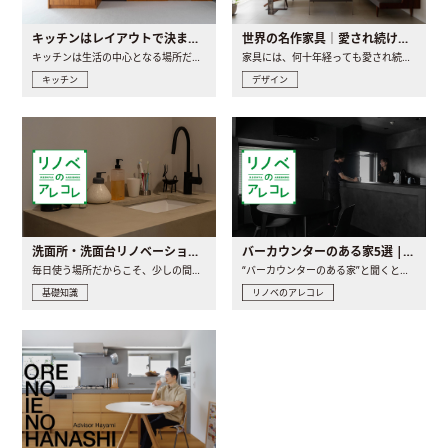
キッチンはレイアウトで決まる。後悔しないための考え方と選び方
世界の名作家具｜愛され続ける理由と一生モノとの出会い方
キッチンは生活の中心となる場所だからこそ、家の中のどこに置..
家具には、何十年経っても愛され続ける「名作」と呼ばれるもの..
キッチン
デザイン
洗面所・洗面台リノベーションの事例と間取りアイデア
バーカウンターのある家5選 | 日常に馴染む“距離の近い”キッチンとは
毎日使う場所だからこそ、少しの間取りの工夫や素材の選び方で..
“バーカウンターのある家”と聞くと、少し特別な、大人のための..
基礎知識
リノベのアレコレ