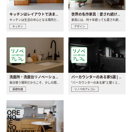
キッチンはレイアウトで決まる。後悔しないための考え方と選び方
世界の名作家具｜愛され続ける理由と一生モノとの出会い方
キッチンは生活の中心となる場所だからこそ、家の中のどこに置..
家具には、何十年経っても愛され続ける「名作」と呼ばれるもの..
キッチン
デザイン
洗面所・洗面台リノベーションの事例と間取りアイデア
バーカウンターのある家5選 | 日常に馴染む“距離の近い”キッチンとは
毎日使う場所だからこそ、少しの間取りの工夫や素材の選び方で..
“バーカウンターのある家”と聞くと、少し特別な、大人のための..
基礎知識
リノベのアレコレ