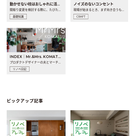
動かせない柱はおしゃれに活用！柱を魅せるリノベーション(リノベ)4選
ノイズのないコンセント
間取り変更を検討する際に、たびたび皆さんの頭を悩ませる動か..
現場が始まるとき、まず向き合うものの一つがコンセントです..
基礎知識
CRAFT
INDEX｜Mr.&Mrs. KOMATSU renovation diary
プロダクトデザイナーの夫とマーチャンダイザーの妻が、夫婦で..
リノベ日記
ピックアップ記事