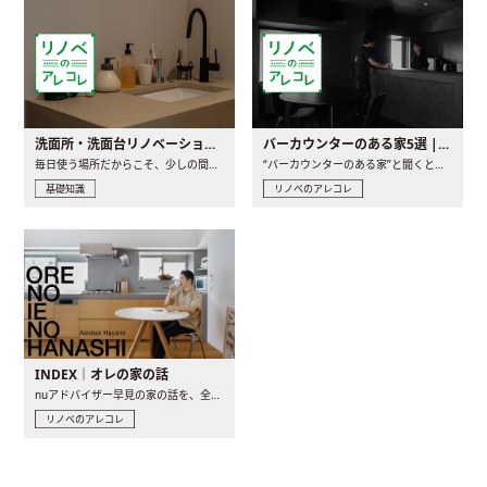
洗面所・洗面台リノベーションの事例と間取りアイデア
バーカウンターのある家5選 | 日常に馴染む“距離の近い”キッチンとは
毎日使う場所だからこそ、少しの間取りの工夫や素材の選び方で..
“バーカウンターのある家”と聞くと、少し特別な、大人のための..
基礎知識
リノベのアレコレ
INDEX｜オレの家の話
nuアドバイザー早見の家の話を、全4話でお届け。リノベーションを..
リノベのアレコレ