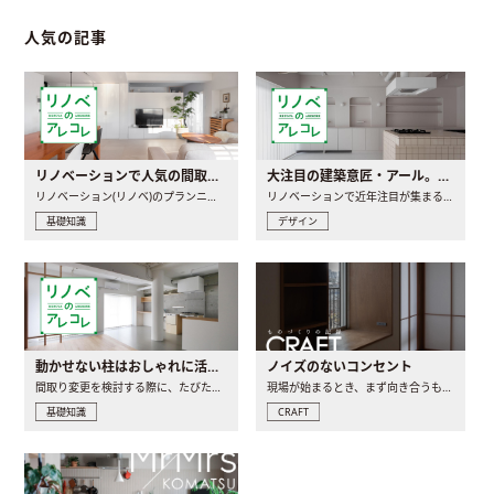
人気の記事
リノベーションで人気の間取りとは？トレンドの間取りと実例を徹底解説
大注目の建築意匠・アール。人気の理由と空間に取り入れるポイント
リノベーション(リノベ)のプランニングで一番最初に決めるのは..
リノベーションで近年注目が集まる建築意匠の一つであるアール..
基礎知識
デザイン
動かせない柱はおしゃれに活用！柱を魅せるリノベーション(リノベ)4選
ノイズのないコンセント
間取り変更を検討する際に、たびたび皆さんの頭を悩ませる動か..
現場が始まるとき、まず向き合うものの一つがコンセントです..
基礎知識
CRAFT