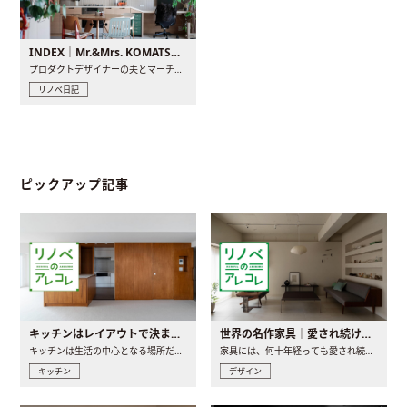
INDEX｜Mr.&Mrs. KOMATSU renovation diary
プロダクトデザイナーの夫とマーチャンダイザーの妻が、夫婦で..
リノベ日記
ピックアップ記事
キッチンはレイアウトで決まる。後悔しないための考え方と選び方
世界の名作家具｜愛され続ける理由と一生モノとの出会い方
キッチンは生活の中心となる場所だからこそ、家の中のどこに置..
家具には、何十年経っても愛され続ける「名作」と呼ばれるもの..
キッチン
デザイン