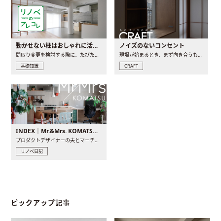
動かせない柱はおしゃれに活用！柱を魅せるリノベーション(リノベ)4選
ノイズのないコンセント
間取り変更を検討する際に、たびたび皆さんの頭を悩ませる動か..
現場が始まるとき、まず向き合うものの一つがコンセントです..
基礎知識
CRAFT
INDEX｜Mr.&Mrs. KOMATSU renovation diary
プロダクトデザイナーの夫とマーチャンダイザーの妻が、夫婦で..
リノベ日記
ピックアップ記事