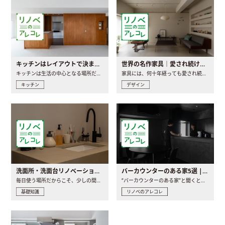
キッチンはレイアウトで決まる。後悔しないための考え方と選び方
世界の名作家具｜愛され続ける理由と一生モノとの出会い方
キッチンは生活の中心となる場所だからこそ、家の中のどこに置..
家具には、何十年経っても愛され続ける「名作」と呼ばれるもの..
キッチン
デザイン
洗面所・洗面台リノベーションの事例と間取りアイデア
バーカウンターのある家5選 | 日常に馴染む“距離の近い”キッチンとは
毎日使う場所だからこそ、少しの間取りの工夫や素材の選び方で..
“バーカウンターのある家”と聞くと、少し特別な、大人のための..
基礎知識
リノベのアレコレ