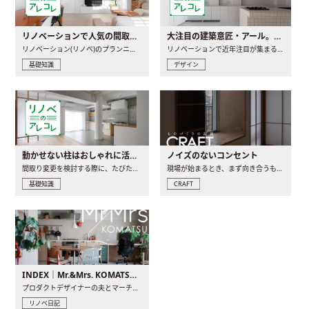
リノベーションで人気の間取りとは？トレンドの間取りと実例を徹底解説
大注目の建築意匠・アール。人気の理由と空間に取り入れるポイント
リノベーション(リノベ)のプランニングで一番最初に決めるのは..
リノベーションで近年注目が集まる建築意匠の一つであるアール..
基礎知識
デザイン
動かせない柱はおしゃれに活用！柱を魅せるリノベーション(リノベ)4選
ノイズのないコンセント
間取り変更を検討する際に、たびたび皆さんの頭を悩ませる動か..
現場が始まるとき、まず向き合うものの一つがコンセントです..
基礎知識
CRAFT
INDEX｜Mr.&Mrs. KOMATSU renovation diary
プロダクトデザイナーの夫とマーチャンダイザーの妻が、夫婦で..
リノベ日記