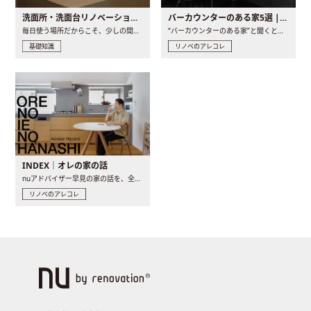
洗面所・洗面台リノベーションの事例と間取りアイデア
バーカウンターのある家5選 | 日常に馴染む“距離の近い”キッチンとは
毎日使う場所だからこそ、少しの間取りの工夫や素材の選び方で..
“バーカウンターのある家”と聞くと、少し特別な、大人のための..
基礎知識
リノベのアレコレ
INDEX｜オレの家の話
nuアドバイザー早見の家の話を、全4話でお届け。リノベーションを..
リノベのアレコレ