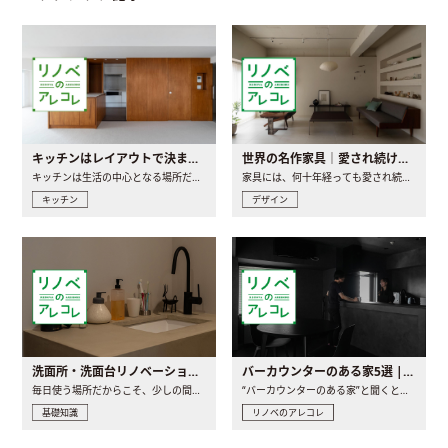
キッチンはレイアウトで決まる。後悔しないための考え方と選び方
世界の名作家具｜愛され続ける理由と一生モノとの出会い方
キッチンは生活の中心となる場所だからこそ、家の中のどこに置..
家具には、何十年経っても愛され続ける「名作」と呼ばれるもの..
キッチン
デザイン
洗面所・洗面台リノベーションの事例と間取りアイデア
バーカウンターのある家5選 | 日常に馴染む“距離の近い”キッチンとは
毎日使う場所だからこそ、少しの間取りの工夫や素材の選び方で..
“バーカウンターのある家”と聞くと、少し特別な、大人のための..
基礎知識
リノベのアレコレ