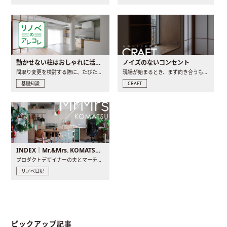
動かせない柱はおしゃれに活用！柱を魅せるリノベーション(リノベ)4選
ノイズのないコンセント
間取り変更を検討する際に、たびたび皆さんの頭を悩ませる動か..
現場が始まるとき、まず向き合うものの一つがコンセントです..
基礎知識
CRAFT
INDEX｜Mr.&Mrs. KOMATSU renovation diary
プロダクトデザイナーの夫とマーチャンダイザーの妻が、夫婦で..
リノベ日記
ピックアップ記事