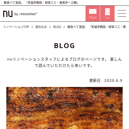
鰻食べて落語。 『笑福亭鶴瓶・柳家三三・春風亭一之輔』
リノベーションTOP
読みもの
BLOG
鰻食べて落語。 『笑福亭鶴瓶・柳家三三・春
BLOG
nuリノベーションスタッフによるブログのページです。
楽しん
で読んでいただけたら幸いです。
更新日
2020.6.9