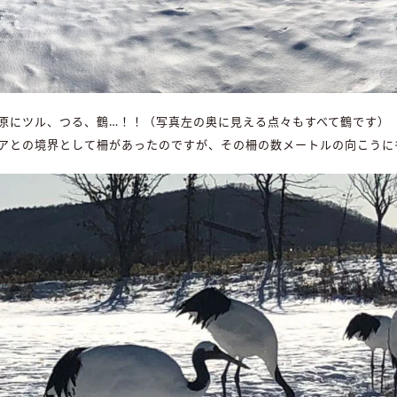
原にツル、つる、鶴…！！（写真左の奥に見える点々もすべて鶴です）
アとの境界として柵があったのですが、その柵の数メートルの向こうに