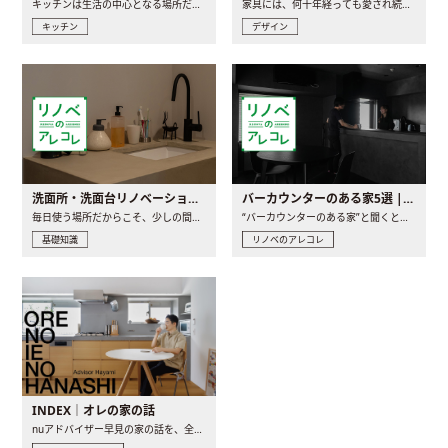
キッチンは生活の中心となる場所だからこそ、家の中のどこに置..
家具には、何十年経っても愛され続ける「名作」と呼ばれるもの..
キッチン
デザイン
洗面所・洗面台リノベーションの事例と間取りアイデア
バーカウンターのある家5選 | 日常に馴染む“距離の近い”キッチンとは
毎日使う場所だからこそ、少しの間取りの工夫や素材の選び方で..
“バーカウンターのある家”と聞くと、少し特別な、大人のための..
基礎知識
リノベのアレコレ
INDEX｜オレの家の話
nuアドバイザー早見の家の話を、全4話でお届け。リノベーションを..