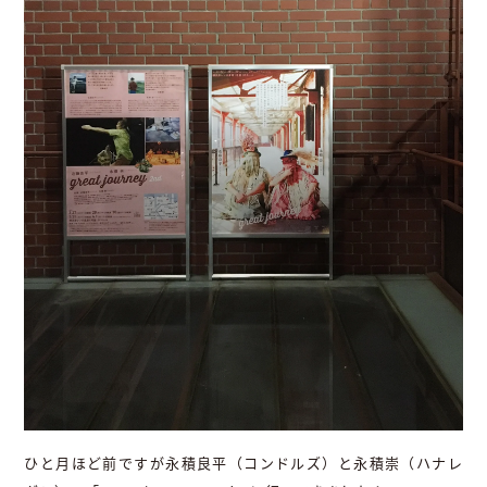
ひと月ほど前ですが永積良平（コンドルズ）と永積崇（ハナレ