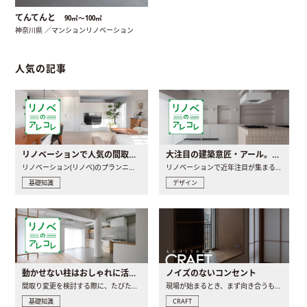
てんてんと
90㎡〜100㎡
神奈川県 ／マンションリノベーション
人気の記事
リノベーションで人気の間取りとは？トレンドの間取りと実例を徹底解説
大注目の建築意匠・アール。人気の理由と空間に取り入れるポイント
リノベーション(リノベ)のプランニングで一番最初に決めるのは..
リノベーションで近年注目が集まる建築意匠の一つであるアール..
基礎知識
デザイン
動かせない柱はおしゃれに活用！柱を魅せるリノベーション(リノベ)4選
ノイズのないコンセント
間取り変更を検討する際に、たびたび皆さんの頭を悩ませる動か..
現場が始まるとき、まず向き合うものの一つがコンセントです..
基礎知識
CRAFT