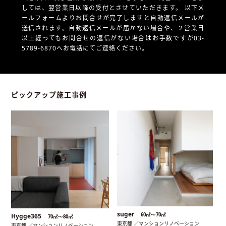
しては、翌営業日以降の受付とさせていただきます。
以下メ
ールフォームよりお問合せが完了しますと自動返信メールが
送信されます。自動返信メールが届かない場合や、
２営業日
以上経ってもお問合せの返信がない場合はお手数ですが03-
5789-6870へお電話にてご連絡ください。
ピックアップ施工事例
suger
60㎡〜70㎡
Hygge365
70㎡〜80㎡
東京都 ／マンションリノベーション
東京都 ／マンションリノベーション