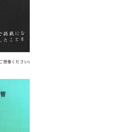
ご想像ください)
。