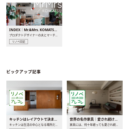
INDEX｜Mr.&Mrs. KOMATSU renovation diary
プロダクトデザイナーの夫とマーチャンダイザーの妻が、夫婦で..
リノベ日記
ピックアップ記事
キッチンはレイアウトで決まる。後悔しないための考え方と選び方
世界の名作家具｜愛され続ける理由と一生モノとの出会い方
キッチンは生活の中心となる場所だからこそ、家の中のどこに置..
家具には、何十年経っても愛され続ける「名作」と呼ばれるもの..