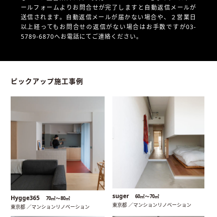
ールフォームよりお問合せが完了しますと自動返信メールが
送信されます。自動返信メールが届かない場合や、
２営業日
以上経ってもお問合せの返信がない場合はお手数ですが03-
5789-6870へお電話にてご連絡ください。
ピックアップ施工事例
suger
60㎡〜70㎡
Hygge365
70㎡〜80㎡
東京都 ／マンションリノベーション
東京都 ／マンションリノベーション