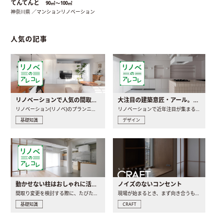
てんてんと
90㎡〜100㎡
神奈川県 ／マンションリノベーション
人気の記事
リノベーションで人気の間取りとは？トレンドの間取りと実例を徹底解説
大注目の建築意匠・アール。人気の理由と空間に取り入れるポイント
リノベーション(リノベ)のプランニングで一番最初に決めるのは..
リノベーションで近年注目が集まる建築意匠の一つであるアール..
基礎知識
デザイン
動かせない柱はおしゃれに活用！柱を魅せるリノベーション(リノベ)4選
ノイズのないコンセント
間取り変更を検討する際に、たびたび皆さんの頭を悩ませる動か..
現場が始まるとき、まず向き合うものの一つがコンセントです..
基礎知識
CRAFT