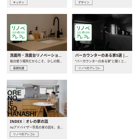
キッチン
デザイン
洗面所・洗面台リノベーションの事例と間取りアイデア
バーカウンターのある家5選 | 日常に馴染む“距離の近い”キッチンとは
毎日使う場所だからこそ、少しの間取りの工夫や素材の選び方で..
“バーカウンターのある家”と聞くと、少し特別な、大人のための..
基礎知識
リノベのアレコレ
INDEX｜オレの家の話
nuアドバイザー早見の家の話を、全4話でお届け。リノベーションを..
リノベのアレコレ