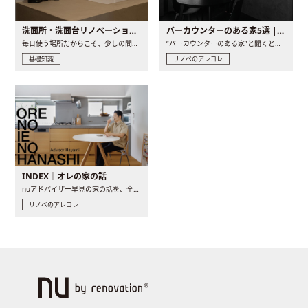
洗面所・洗面台リノベーションの事例と間取りアイデア
バーカウンターのある家5選 | 日常に馴染む“距離の近い”キッチンとは
毎日使う場所だからこそ、少しの間取りの工夫や素材の選び方で..
“バーカウンターのある家”と聞くと、少し特別な、大人のための..
基礎知識
リノベのアレコレ
INDEX｜オレの家の話
nuアドバイザー早見の家の話を、全4話でお届け。リノベーションを..
リノベのアレコレ