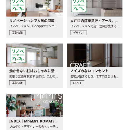
リノベーションで人気の間取りとは？トレンドの間取りと実例を徹底解説
大注目の建築意匠・アール。人気の理由と空間に取り入れるポイント
リノベーション(リノベ)のプランニングで一番最初に決めるのは..
リノベーションで近年注目が集まる建築意匠の一つであるアール..
基礎知識
デザイン
動かせない柱はおしゃれに活用！柱を魅せるリノベーション(リノベ)4選
ノイズのないコンセント
間取り変更を検討する際に、たびたび皆さんの頭を悩ませる動か..
現場が始まるとき、まず向き合うものの一つがコンセントです..
基礎知識
CRAFT
INDEX｜Mr.&Mrs. KOMATSU renovation diary
プロダクトデザイナーの夫とマーチャンダイザーの妻が、夫婦で..