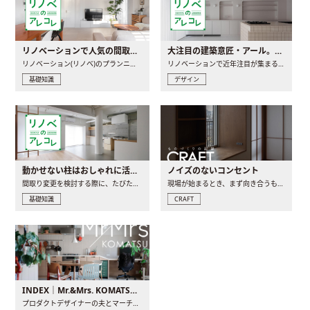
リノベーションで人気の間取りとは？トレンドの間取りと実例を徹底解説
大注目の建築意匠・アール。人気の理由と空間に取り入れるポイント
リノベーション(リノベ)のプランニングで一番最初に決めるのは..
リノベーションで近年注目が集まる建築意匠の一つであるアール..
基礎知識
デザイン
動かせない柱はおしゃれに活用！柱を魅せるリノベーション(リノベ)4選
ノイズのないコンセント
間取り変更を検討する際に、たびたび皆さんの頭を悩ませる動か..
現場が始まるとき、まず向き合うものの一つがコンセントです..
基礎知識
CRAFT
INDEX｜Mr.&Mrs. KOMATSU renovation diary
プロダクトデザイナーの夫とマーチャンダイザーの妻が、夫婦で..