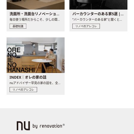
洗面所・洗面台リノベーションの事例と間取りアイデア
バーカウンターのある家5選 | 日常に馴染む“距離の近い”キッチンとは
毎日使う場所だからこそ、少しの間取りの工夫や素材の選び方で..
“バーカウンターのある家”と聞くと、少し特別な、大人のための..
基礎知識
リノベのアレコレ
INDEX｜オレの家の話
nuアドバイザー早見の家の話を、全4話でお届け。リノベーションを..
リノベのアレコレ