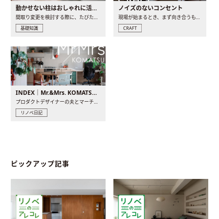
動かせない柱はおしゃれに活用！柱を魅せるリノベーション(リノベ)4選
ノイズのないコンセント
間取り変更を検討する際に、たびたび皆さんの頭を悩ませる動か..
現場が始まるとき、まず向き合うものの一つがコンセントです..
基礎知識
CRAFT
INDEX｜Mr.&Mrs. KOMATSU renovation diary
プロダクトデザイナーの夫とマーチャンダイザーの妻が、夫婦で..
リノベ日記
ピックアップ記事