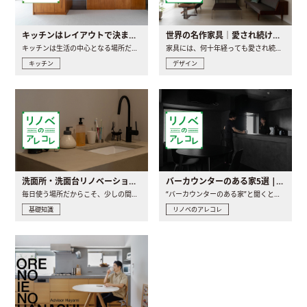
キッチンはレイアウトで決まる。後悔しないための考え方と選び方
世界の名作家具｜愛され続ける理由と一生モノとの出会い方
キッチンは生活の中心となる場所だからこそ、家の中のどこに置..
家具には、何十年経っても愛され続ける「名作」と呼ばれるもの..
キッチン
デザイン
洗面所・洗面台リノベーションの事例と間取りアイデア
バーカウンターのある家5選 | 日常に馴染む“距離の近い”キッチンとは
毎日使う場所だからこそ、少しの間取りの工夫や素材の選び方で..
“バーカウンターのある家”と聞くと、少し特別な、大人のための..
基礎知識
リノベのアレコレ