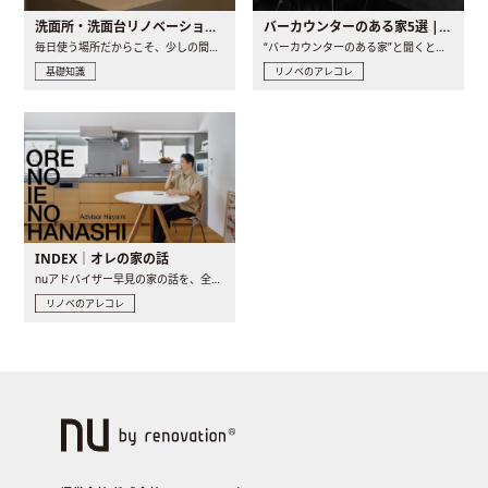
洗面所・洗面台リノベーションの事例と間取りアイデア
バーカウンターのある家5選 | 日常に馴染む“距離の近い”キッチンとは
毎日使う場所だからこそ、少しの間取りの工夫や素材の選び方で..
“バーカウンターのある家”と聞くと、少し特別な、大人のための..
基礎知識
リノベのアレコレ
INDEX｜オレの家の話
nuアドバイザー早見の家の話を、全4話でお届け。リノベーションを..
リノベのアレコレ