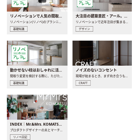
リノベーションで人気の間取りとは？トレンドの間取りと実例を徹底解説
大注目の建築意匠・アール。人気の理由と空間に取り入れるポイント
リノベーション(リノベ)のプランニングで一番最初に決めるのは..
リノベーションで近年注目が集まる建築意匠の一つであるアール..
基礎知識
デザイン
動かせない柱はおしゃれに活用！柱を魅せるリノベーション(リノベ)4選
ノイズのないコンセント
間取り変更を検討する際に、たびたび皆さんの頭を悩ませる動か..
現場が始まるとき、まず向き合うものの一つがコンセントです..
基礎知識
CRAFT
INDEX｜Mr.&Mrs. KOMATSU renovation diary
プロダクトデザイナーの夫とマーチャンダイザーの妻が、夫婦で..
リノベ日記