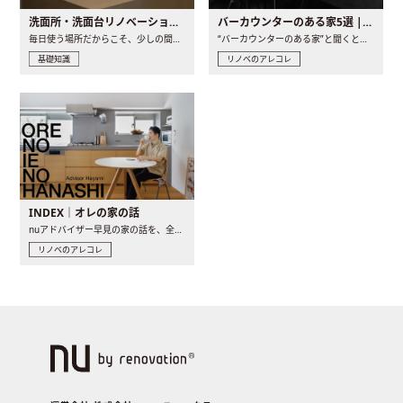
洗面所・洗面台リノベーションの事例と間取りアイデア
バーカウンターのある家5選 | 日常に馴染む“距離の近い”キッチンとは
毎日使う場所だからこそ、少しの間取りの工夫や素材の選び方で..
“バーカウンターのある家”と聞くと、少し特別な、大人のための..
基礎知識
リノベのアレコレ
INDEX｜オレの家の話
nuアドバイザー早見の家の話を、全4話でお届け。リノベーションを..
リノベのアレコレ