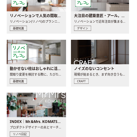
リノベーションで人気の間取りとは？トレンドの間取りと実例を徹底解説
大注目の建築意匠・アール。人気の理由と空間に取り入れるポイント
リノベーション(リノベ)のプランニングで一番最初に決めるのは..
リノベーションで近年注目が集まる建築意匠の一つであるアール..
基礎知識
デザイン
動かせない柱はおしゃれに活用！柱を魅せるリノベーション(リノベ)4選
ノイズのないコンセント
間取り変更を検討する際に、たびたび皆さんの頭を悩ませる動か..
現場が始まるとき、まず向き合うものの一つがコンセントです..
基礎知識
CRAFT
INDEX｜Mr.&Mrs. KOMATSU renovation diary
プロダクトデザイナーの夫とマーチャンダイザーの妻が、夫婦で..
リノベ日記