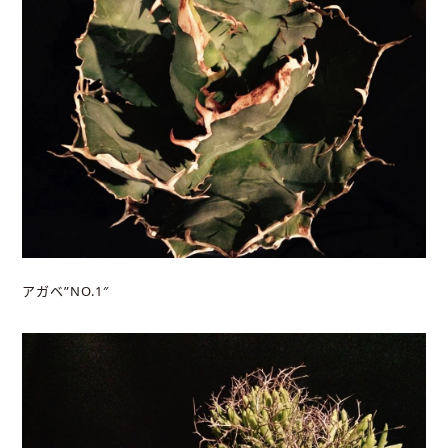
アガベ”NO.1″