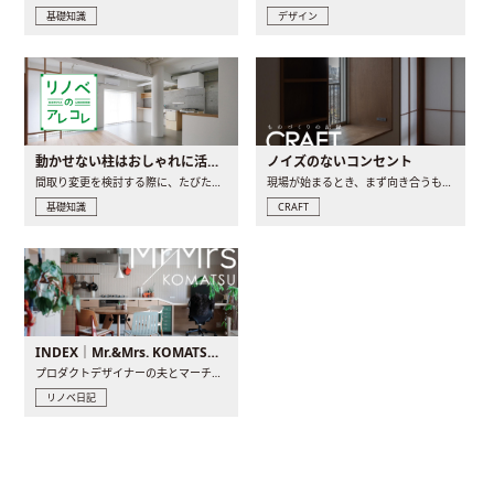
基礎知識
デザイン
動かせない柱はおしゃれに活用！柱を魅せるリノベーション(リノベ)4選
ノイズのないコンセント
間取り変更を検討する際に、たびたび皆さんの頭を悩ませる動か..
現場が始まるとき、まず向き合うものの一つがコンセントです..
基礎知識
CRAFT
INDEX｜Mr.&Mrs. KOMATSU renovation diary
プロダクトデザイナーの夫とマーチャンダイザーの妻が、夫婦で..
リノベ日記