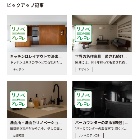
ピックアップ記事
キッチンはレイアウトで決まる。後悔しないための考え方と選び方
世界の名作家具｜愛され続ける理由と一生モノとの出会い方
キッチンは生活の中心となる場所だからこそ、家の中のどこに置..
家具には、何十年経っても愛され続ける「名作」と呼ばれるもの..
キッチン
デザイン
洗面所・洗面台リノベーションの事例と間取りアイデア
バーカウンターのある家5選 | 日常に馴染む“距離の近い”キッチンとは
毎日使う場所だからこそ、少しの間取りの工夫や素材の選び方で..
“バーカウンターのある家”と聞くと、少し特別な、大人のための..
基礎知識
リノベのアレコレ