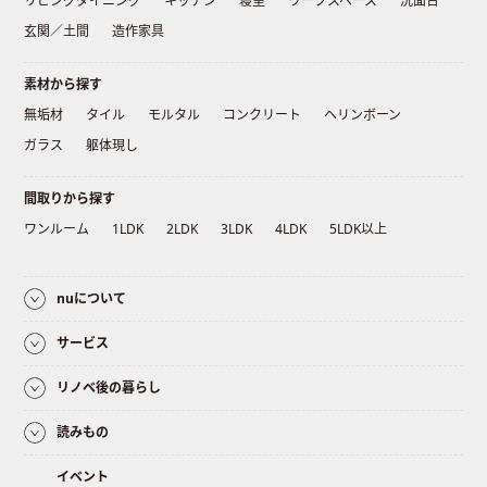
リビングダイニング
キッチン
寝室
ワークスペース
洗面台
玄関／土間
造作家具
素材から探す
無垢材
タイル
モルタル
コンクリート
ヘリンボーン
ガラス
躯体現し
間取りから探す
ワンルーム
1LDK
2LDK
3LDK
4LDK
5LDK以上
nuについて
サービス
リノベ後の暮らし
読みもの
イベント