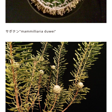
サボテン”mammilliaria duwei”