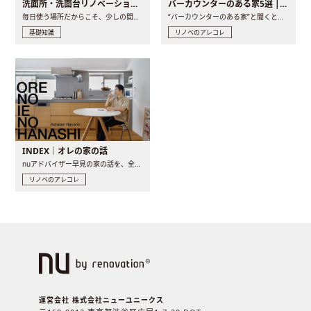
洗面所・洗面台リノベーションの事例と間取りアイデア
バーカウンターのある家5選 | 日常に馴染む“距離の近い”キッチンとは
毎日使う場所だからこそ、少しの間取りの工夫や素材の選び方で..
“バーカウンターのある家”と聞くと、少し特別な、大人のための..
基礎知識
リノベのアレコレ
INDEX｜オレの家の話
nuアドバイザー早見の家の話を、全4話でお届け。リノベーションを..
リノベのアレコレ
運営会社 株式会社ニューユニークス