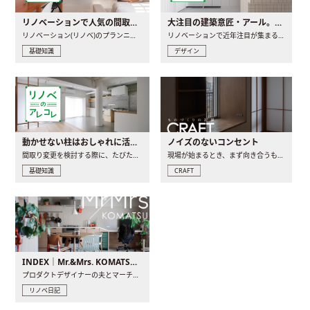
リノベーションで人気の間取りとは？トレンドの間取りと実例を徹底解説
大注目の建築意匠・アール。人気の理由と空間に取り入れるポイント
リノベーション(リノベ)のプランニングで一番最初に決めるのは..
リノベーションで近年注目が集まる建築意匠の一つであるアール..
基礎知識
デザイン
動かせない柱はおしゃれに活用！柱を魅せるリノベーション(リノベ)4選
ノイズのないコンセント
間取り変更を検討する際に、たびたび皆さんの頭を悩ませる動か..
現場が始まるとき、まず向き合うものの一つがコンセントです..
基礎知識
CRAFT
INDEX｜Mr.&Mrs. KOMATSU renovation diary
プロダクトデザイナーの夫とマーチャンダイザーの妻が、夫婦で..
リノベ日記