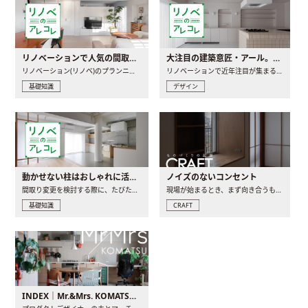
リノベーションで人気の間取りとは？トレンドの間取りと実例を徹底解説
大注目の建築意匠・アール。人気の理由と空間に取り入れるポイント
リノベーション(リノベ)のプランニングで一番最初に決めるのは..
リノベーションで近年注目が集まる建築意匠の一つであるアール..
基礎知識
デザイン
動かせない柱はおしゃれに活用！柱を魅せるリノベーション(リノベ)4選
ノイズのないコンセント
間取り変更を検討する際に、たびたび皆さんの頭を悩ませる動か..
現場が始まるとき、まず向き合うものの一つがコンセントです..
基礎知識
CRAFT
INDEX｜Mr.&Mrs. KOMATSU renovation diary