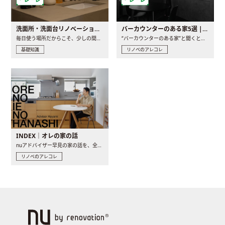
洗面所・洗面台リノベーションの事例と間取りアイデア
バーカウンターのある家5選 | 日常に馴染む“距離の近い”キッチンとは
毎日使う場所だからこそ、少しの間取りの工夫や素材の選び方で..
“バーカウンターのある家”と聞くと、少し特別な、大人のための..
基礎知識
リノベのアレコレ
INDEX｜オレの家の話
nuアドバイザー早見の家の話を、全4話でお届け。リノベーションを..
リノベのアレコレ