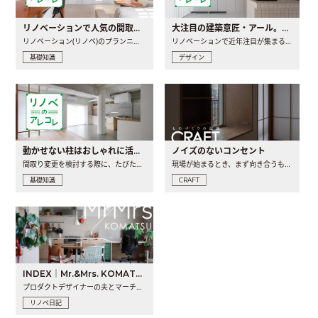
リノベーションで人気の間取りとは？トレンドの間取りと実例を徹底解説
大注目の建築意匠・アール。人気の理由と空間に取り入れるポイント
リノベーション(リノベ)のプランニングで一番最初に決めるのは..
リノベーションで近年注目が集まる建築意匠の一つであるアール..
基礎知識
デザイン
動かせない柱はおしゃれに活用！柱を魅せるリノベーション(リノベ)4選
ノイズのないコンセント
間取り変更を検討する際に、たびたび皆さんの頭を悩ませる動か..
現場が始まるとき、まず向き合うものの一つがコンセントです..
基礎知識
CRAFT
INDEX｜Mr.&Mrs. KOMATSU renovation diary
プロダクトデザイナーの夫とマーチャンダイザーの妻が、夫婦で..
リノベ日記