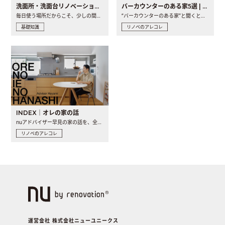
洗面所・洗面台リノベーションの事例と間取りアイデア
バーカウンターのある家5選 | 日常に馴染む“距離の近い”キッチンとは
毎日使う場所だからこそ、少しの間取りの工夫や素材の選び方で..
“バーカウンターのある家”と聞くと、少し特別な、大人のための..
基礎知識
リノベのアレコレ
INDEX｜オレの家の話
nuアドバイザー早見の家の話を、全4話でお届け。リノベーションを..
リノベのアレコレ
運営会社 株式会社ニューユニークス