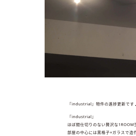
『industrial』物件の進捗更新です
『industrial』
ほぼ間仕切りのない贅沢な1ROOM
部屋の中心には黒格子×ガラスで造