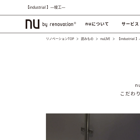
【industrial 】―竣工―
nuについて
サービス
リノベーションTOP
読みもの
nuLIVE
【industrial
こだわ