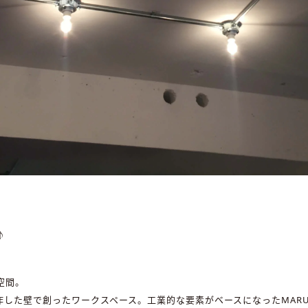
♪
空間。
作した壁で創ったワークスペース。工業的な要素がベースになったMARU