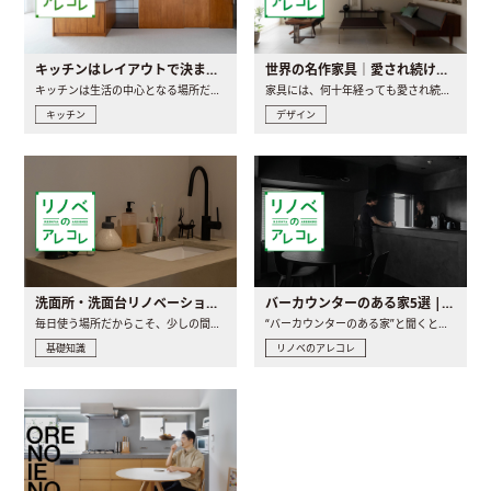
キッチンはレイアウトで決まる。後悔しないための考え方と選び方
世界の名作家具｜愛され続ける理由と一生モノとの出会い方
キッチンは生活の中心となる場所だからこそ、家の中のどこに置..
家具には、何十年経っても愛され続ける「名作」と呼ばれるもの..
キッチン
デザイン
洗面所・洗面台リノベーションの事例と間取りアイデア
バーカウンターのある家5選 | 日常に馴染む“距離の近い”キッチンとは
毎日使う場所だからこそ、少しの間取りの工夫や素材の選び方で..
“バーカウンターのある家”と聞くと、少し特別な、大人のための..
基礎知識
リノベのアレコレ