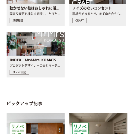
動かせない柱はおしゃれに活用！柱を魅せるリノベーション(リノベ)4選
ノイズのないコンセント
間取り変更を検討する際に、たびたび皆さんの頭を悩ませる動か..
現場が始まるとき、まず向き合うものの一つがコンセントです..
基礎知識
CRAFT
INDEX｜Mr.&Mrs. KOMATSU renovation diary
プロダクトデザイナーの夫とマーチャンダイザーの妻が、夫婦で..
リノベ日記
ピックアップ記事