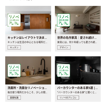
キッチンはレイアウトで決まる。後悔しないための考え方と選び方
世界の名作家具｜愛され続ける理由と一生モノとの出会い方
キッチンは生活の中心となる場所だからこそ、家の中のどこに置..
家具には、何十年経っても愛され続ける「名作」と呼ばれるもの..
キッチン
デザイン
洗面所・洗面台リノベーションの事例と間取りアイデア
バーカウンターのある家5選 | 日常に馴染む“距離の近い”キッチンとは
毎日使う場所だからこそ、少しの間取りの工夫や素材の選び方で..
“バーカウンターのある家”と聞くと、少し特別な、大人のための..
基礎知識
リノベのアレコレ