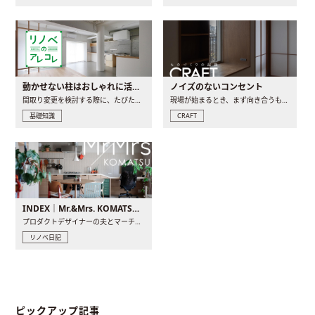
動かせない柱はおしゃれに活用！柱を魅せるリノベーション(リノベ)4選
ノイズのないコンセント
間取り変更を検討する際に、たびたび皆さんの頭を悩ませる動か..
現場が始まるとき、まず向き合うものの一つがコンセントです..
基礎知識
CRAFT
INDEX｜Mr.&Mrs. KOMATSU renovation diary
プロダクトデザイナーの夫とマーチャンダイザーの妻が、夫婦で..
リノベ日記
ピックアップ記事