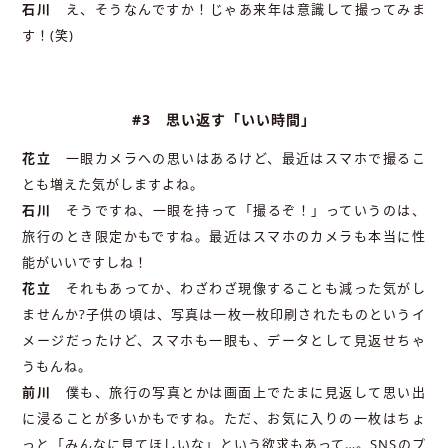
石川
え、そうなんですか！じゃあ来年は意識して撮ってみま
す！(笑)
#3 思い返す「いい時間」
花立
一眼カメラへの思いはあるけど、最近はスマホで撮るこ
とも増えた気がしますよね。
石川
そうですね、一眼を持って「撮るぞ！」っていうのは、
旅行のとき限定かもですね。最近はスマホのカメラも本当に性
能がいいですしね！
花立
それもあってか、わざわざ現像することも減った気がし
ませんか?子供の頃は、写真は一枚一枚印刷されたものというイ
メージだったけど、スマホも一眼も、データとして見返せちゃ
うもんね。
前川
僕も、旅行の写真とかは画面上でたまに見返して思い出
に浸ることが多いかもですね。ただ、お気に入りの一枚はちょ
っと「みんなに見てほしいな」という欲求もあって…。SNSのプ