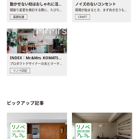
動かせない柱はおしゃれに活用！柱を魅せるリノベーション(リノベ)4選
ノイズのないコンセント
間取り変更を検討する際に、たびたび皆さんの頭を悩ませる動か..
現場が始まるとき、まず向き合うものの一つがコンセントです..
基礎知識
CRAFT
INDEX｜Mr.&Mrs. KOMATSU renovation diary
プロダクトデザイナーの夫とマーチャンダイザーの妻が、夫婦で..
リノベ日記
ピックアップ記事