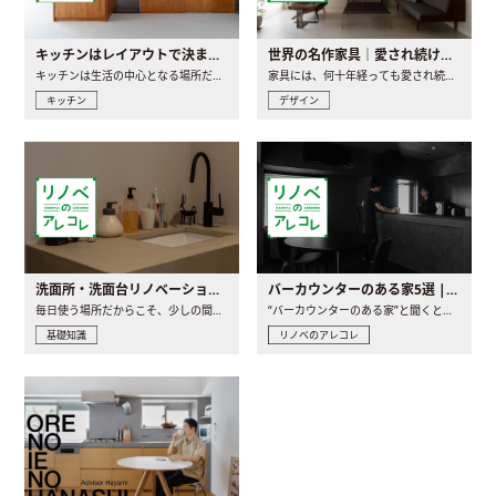
キッチンはレイアウトで決まる。後悔しないための考え方と選び方
世界の名作家具｜愛され続ける理由と一生モノとの出会い方
キッチンは生活の中心となる場所だからこそ、家の中のどこに置..
家具には、何十年経っても愛され続ける「名作」と呼ばれるもの..
キッチン
デザイン
洗面所・洗面台リノベーションの事例と間取りアイデア
バーカウンターのある家5選 | 日常に馴染む“距離の近い”キッチンとは
毎日使う場所だからこそ、少しの間取りの工夫や素材の選び方で..
“バーカウンターのある家”と聞くと、少し特別な、大人のための..
基礎知識
リノベのアレコレ