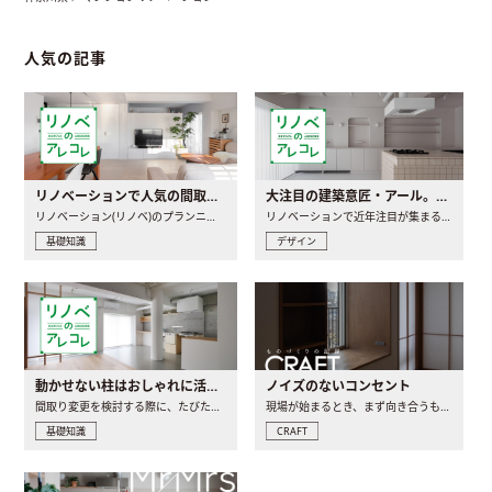
人気の記事
リノベーションで人気の間取りとは？トレンドの間取りと実例を徹底解説
大注目の建築意匠・アール。人気の理由と空間に取り入れるポイント
リノベーション(リノベ)のプランニングで一番最初に決めるのは..
リノベーションで近年注目が集まる建築意匠の一つであるアール..
基礎知識
デザイン
動かせない柱はおしゃれに活用！柱を魅せるリノベーション(リノベ)4選
ノイズのないコンセント
間取り変更を検討する際に、たびたび皆さんの頭を悩ませる動か..
現場が始まるとき、まず向き合うものの一つがコンセントです..
基礎知識
CRAFT