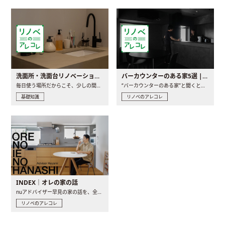
洗面所・洗面台リノベーションの事例と間取りアイデア
バーカウンターのある家5選 | 日常に馴染む“距離の近い”キッチンとは
毎日使う場所だからこそ、少しの間取りの工夫や素材の選び方で..
“バーカウンターのある家”と聞くと、少し特別な、大人のための..
基礎知識
リノベのアレコレ
INDEX｜オレの家の話
nuアドバイザー早見の家の話を、全4話でお届け。リノベーションを..
リノベのアレコレ