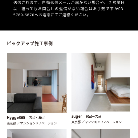
送信されます。自動返信メールが届かない場合や、
２営業日
以上経ってもお問合せの返信がない場合はお手数ですが03-
5789-6870へお電話にてご連絡ください。
ピックアップ施工事例
suger
60㎡〜70㎡
Hygge365
70㎡〜80㎡
東京都 ／マンションリノベーション
東京都 ／マンションリノベーション