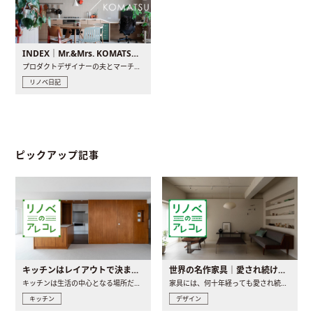
INDEX｜Mr.&Mrs. KOMATSU renovation diary
プロダクトデザイナーの夫とマーチャンダイザーの妻が、夫婦で..
リノベ日記
ピックアップ記事
キッチンはレイアウトで決まる。後悔しないための考え方と選び方
世界の名作家具｜愛され続ける理由と一生モノとの出会い方
キッチンは生活の中心となる場所だからこそ、家の中のどこに置..
家具には、何十年経っても愛され続ける「名作」と呼ばれるもの..
キッチン
デザイン