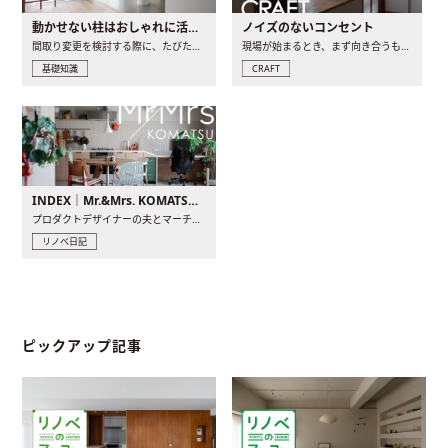
動かせない柱はおしゃれに活用！柱を魅せるリノベーション(リノベ)4選
ノイズのないコンセント
間取り変更を検討する際に、たびたび皆さんの頭を悩ませる動か..
現場が始まるとき、まず向き合うものの一つがコンセントです..
基礎知識
CRAFT
INDEX｜Mr.&Mrs. KOMATSU renovation diary
プロダクトデザイナーの夫とマーチャンダイザーの妻が、夫婦で..
リノベ日記
ピックアップ記事