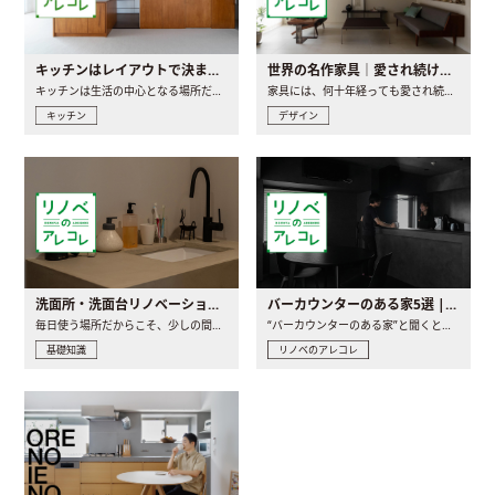
キッチンはレイアウトで決まる。後悔しないための考え方と選び方
世界の名作家具｜愛され続ける理由と一生モノとの出会い方
キッチンは生活の中心となる場所だからこそ、家の中のどこに置..
家具には、何十年経っても愛され続ける「名作」と呼ばれるもの..
キッチン
デザイン
洗面所・洗面台リノベーションの事例と間取りアイデア
バーカウンターのある家5選 | 日常に馴染む“距離の近い”キッチンとは
毎日使う場所だからこそ、少しの間取りの工夫や素材の選び方で..
“バーカウンターのある家”と聞くと、少し特別な、大人のための..
基礎知識
リノベのアレコレ