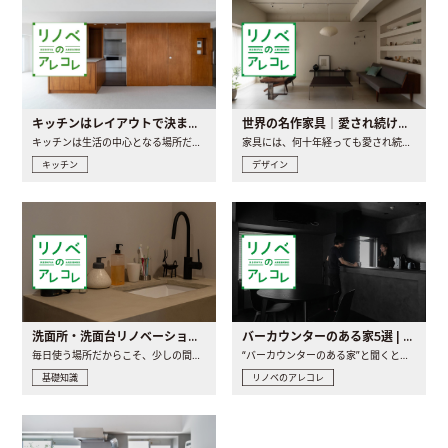
キッチンはレイアウトで決まる。後悔しないための考え方と選び方
世界の名作家具｜愛され続ける理由と一生モノとの出会い方
キッチンは生活の中心となる場所だからこそ、家の中のどこに置..
家具には、何十年経っても愛され続ける「名作」と呼ばれるもの..
キッチン
デザイン
洗面所・洗面台リノベーションの事例と間取りアイデア
バーカウンターのある家5選 | 日常に馴染む“距離の近い”キッチンとは
毎日使う場所だからこそ、少しの間取りの工夫や素材の選び方で..
“バーカウンターのある家”と聞くと、少し特別な、大人のための..
基礎知識
リノベのアレコレ