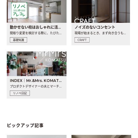
動かせない柱はおしゃれに活用！柱を魅せるリノベーション(リノベ)4選
ノイズのないコンセント
間取り変更を検討する際に、たびたび皆さんの頭を悩ませる動か..
現場が始まるとき、まず向き合うものの一つがコンセントです..
基礎知識
CRAFT
INDEX｜Mr.&Mrs. KOMATSU renovation diary
プロダクトデザイナーの夫とマーチャンダイザーの妻が、夫婦で..
リノベ日記
ピックアップ記事