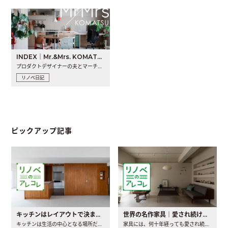
INDEX｜Mr.&Mrs. KOMATSU renovation diary
プロダクトデザイナーの夫とマーチャンダイザーの妻が、夫婦で..
リノベ日記
ピックアップ記事
キッチンはレイアウトで決まる。後悔しないための考え方と選び方
世界の名作家具｜愛され続ける理由と一生モノとの出会い方
キッチンは生活の中心となる場所だからこそ、家の中のどこに置..
家具には、何十年経っても愛され続ける「名作」と呼ばれるもの..