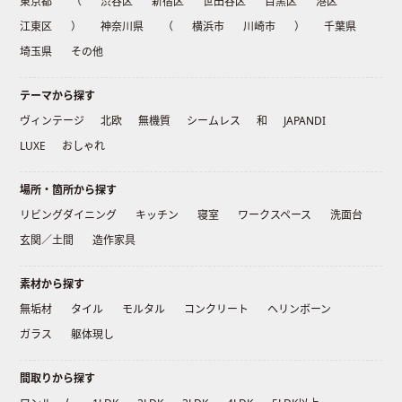
東京都
（
渋谷区
新宿区
世田谷区
目黒区
港区
江東区
）
神奈川県
（
横浜市
川崎市
）
千葉県
埼玉県
その他
テーマから探す
ヴィンテージ
北欧
無機質
シームレス
和
JAPANDI
LUXE
おしゃれ
場所・箇所から探す
リビングダイニング
キッチン
寝室
ワークスペース
洗面台
玄関／土間
造作家具
素材から探す
無垢材
タイル
モルタル
コンクリート
ヘリンボーン
ガラス
躯体現し
間取りから探す