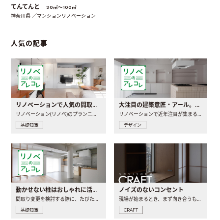
てんてんと
90㎡〜100㎡
神奈川県 ／マンションリノベーション
人気の記事
リノベーションで人気の間取りとは？トレンドの間取りと実例を徹底解説
大注目の建築意匠・アール。人気の理由と空間に取り入れるポイント
リノベーション(リノベ)のプランニングで一番最初に決めるのは..
リノベーションで近年注目が集まる建築意匠の一つであるアール..
基礎知識
デザイン
動かせない柱はおしゃれに活用！柱を魅せるリノベーション(リノベ)4選
ノイズのないコンセント
間取り変更を検討する際に、たびたび皆さんの頭を悩ませる動か..
現場が始まるとき、まず向き合うものの一つがコンセントです..
基礎知識
CRAFT