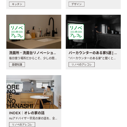
キッチン
デザイン
洗面所・洗面台リノベーションの事例と間取りアイデア
バーカウンターのある家5選 | 日常に馴染む“距離の近い”キッチンとは
毎日使う場所だからこそ、少しの間取りの工夫や素材の選び方で..
“バーカウンターのある家”と聞くと、少し特別な、大人のための..
基礎知識
リノベのアレコレ
INDEX｜オレの家の話
nuアドバイザー早見の家の話を、全4話でお届け。リノベーションを..
リノベのアレコレ