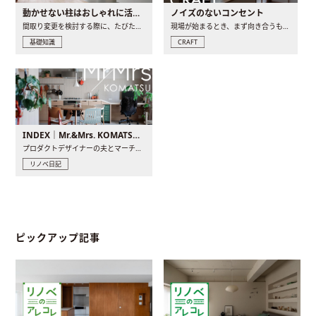
動かせない柱はおしゃれに活用！柱を魅せるリノベーション(リノベ)4選
ノイズのないコンセント
間取り変更を検討する際に、たびたび皆さんの頭を悩ませる動か..
現場が始まるとき、まず向き合うものの一つがコンセントです..
基礎知識
CRAFT
INDEX｜Mr.&Mrs. KOMATSU renovation diary
プロダクトデザイナーの夫とマーチャンダイザーの妻が、夫婦で..
リノベ日記
ピックアップ記事