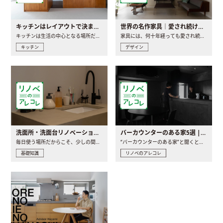
キッチンはレイアウトで決まる。後悔しないための考え方と選び方
世界の名作家具｜愛され続ける理由と一生モノとの出会い方
キッチンは生活の中心となる場所だからこそ、家の中のどこに置..
家具には、何十年経っても愛され続ける「名作」と呼ばれるもの..
キッチン
デザイン
洗面所・洗面台リノベーションの事例と間取りアイデア
バーカウンターのある家5選 | 日常に馴染む“距離の近い”キッチンとは
毎日使う場所だからこそ、少しの間取りの工夫や素材の選び方で..
“バーカウンターのある家”と聞くと、少し特別な、大人のための..
基礎知識
リノベのアレコレ