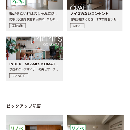
動かせない柱はおしゃれに活用！柱を魅せるリノベーション(リノベ)4選
ノイズのないコンセント
間取り変更を検討する際に、たびたび皆さんの頭を悩ませる動か..
現場が始まるとき、まず向き合うものの一つがコンセントです..
基礎知識
CRAFT
INDEX｜Mr.&Mrs. KOMATSU renovation diary
プロダクトデザイナーの夫とマーチャンダイザーの妻が、夫婦で..
リノベ日記
ピックアップ記事