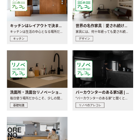
キッチンはレイアウトで決まる。後悔しないための考え方と選び方
世界の名作家具｜愛され続ける理由と一生モノとの出会い方
キッチンは生活の中心となる場所だからこそ、家の中のどこに置..
家具には、何十年経っても愛され続ける「名作」と呼ばれるもの..
キッチン
デザイン
洗面所・洗面台リノベーションの事例と間取りアイデア
バーカウンターのある家5選 | 日常に馴染む“距離の近い”キッチンとは
毎日使う場所だからこそ、少しの間取りの工夫や素材の選び方で..
“バーカウンターのある家”と聞くと、少し特別な、大人のための..
基礎知識
リノベのアレコレ