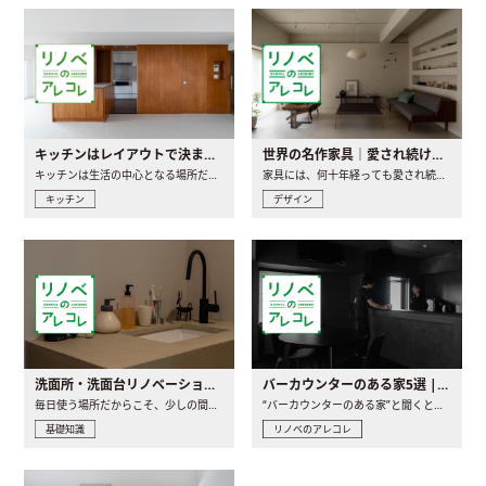
キッチンはレイアウトで決まる。後悔しないための考え方と選び方
世界の名作家具｜愛され続ける理由と一生モノとの出会い方
キッチンは生活の中心となる場所だからこそ、家の中のどこに置..
家具には、何十年経っても愛され続ける「名作」と呼ばれるもの..
キッチン
デザイン
洗面所・洗面台リノベーションの事例と間取りアイデア
バーカウンターのある家5選 | 日常に馴染む“距離の近い”キッチンとは
毎日使う場所だからこそ、少しの間取りの工夫や素材の選び方で..
“バーカウンターのある家”と聞くと、少し特別な、大人のための..
基礎知識
リノベのアレコレ