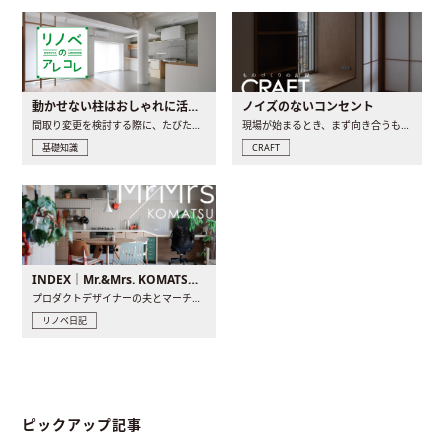
動かせない柱はおしゃれに活用！柱を魅せるリノベーション(リノベ)4選
ノイズのないコンセント
間取り変更を検討する際に、たびたび皆さんの頭を悩ませる動か..
現場が始まるとき、まず向き合うものの一つがコンセントです..
基礎知識
CRAFT
INDEX｜Mr.&Mrs. KOMATSU renovation diary
プロダクトデザイナーの夫とマーチャンダイザーの妻が、夫婦で..
リノベ日記
ピックアップ記事