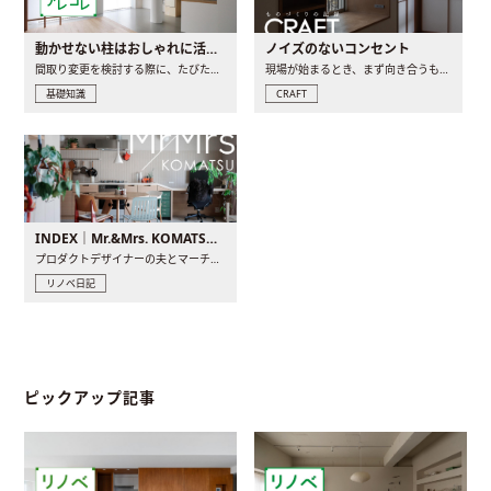
動かせない柱はおしゃれに活用！柱を魅せるリノベーション(リノベ)4選
ノイズのないコンセント
間取り変更を検討する際に、たびたび皆さんの頭を悩ませる動か..
現場が始まるとき、まず向き合うものの一つがコンセントです..
基礎知識
CRAFT
INDEX｜Mr.&Mrs. KOMATSU renovation diary
プロダクトデザイナーの夫とマーチャンダイザーの妻が、夫婦で..
リノベ日記
ピックアップ記事