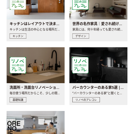
キッチンはレイアウトで決まる。後悔しないための考え方と選び方
世界の名作家具｜愛され続ける理由と一生モノとの出会い方
キッチンは生活の中心となる場所だからこそ、家の中のどこに置..
家具には、何十年経っても愛され続ける「名作」と呼ばれるもの..
キッチン
デザイン
洗面所・洗面台リノベーションの事例と間取りアイデア
バーカウンターのある家5選 | 日常に馴染む“距離の近い”キッチンとは
毎日使う場所だからこそ、少しの間取りの工夫や素材の選び方で..
“バーカウンターのある家”と聞くと、少し特別な、大人のための..
基礎知識
リノベのアレコレ