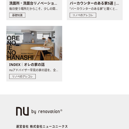
洗面所・洗面台リノベーションの事例と間取りアイデア
バーカウンターのある家5選 | 日常に馴染む“距離の近い”キッチンとは
毎日使う場所だからこそ、少しの間取りの工夫や素材の選び方で..
“バーカウンターのある家”と聞くと、少し特別な、大人のための..
基礎知識
リノベのアレコレ
INDEX｜オレの家の話
nuアドバイザー早見の家の話を、全4話でお届け。リノベーションを..
リノベのアレコレ
運営会社 株式会社ニューユニークス