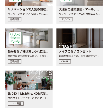
リノベーションで人気の間取りとは？トレンドの間取りと実例を徹底解説
大注目の建築意匠・アール。人気の理由と空間に取り入れるポイント
リノベーション(リノベ)のプランニングで一番最初に決めるのは..
リノベーションで近年注目が集まる建築意匠の一つであるアール..
基礎知識
デザイン
動かせない柱はおしゃれに活用！柱を魅せるリノベーション(リノベ)4選
ノイズのないコンセント
間取り変更を検討する際に、たびたび皆さんの頭を悩ませる動か..
現場が始まるとき、まず向き合うものの一つがコンセントです..
基礎知識
CRAFT
INDEX｜Mr.&Mrs. KOMATSU renovation diary
プロダクトデザイナーの夫とマーチャンダイザーの妻が、夫婦で..
リノベ日記