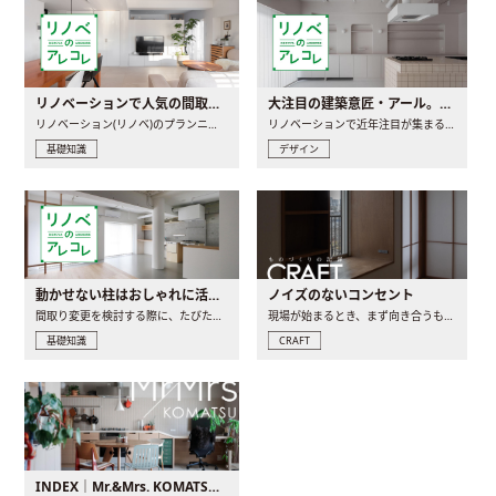
リノベーションで人気の間取りとは？トレンドの間取りと実例を徹底解説
大注目の建築意匠・アール。人気の理由と空間に取り入れるポイント
リノベーション(リノベ)のプランニングで一番最初に決めるのは..
リノベーションで近年注目が集まる建築意匠の一つであるアール..
基礎知識
デザイン
動かせない柱はおしゃれに活用！柱を魅せるリノベーション(リノベ)4選
ノイズのないコンセント
間取り変更を検討する際に、たびたび皆さんの頭を悩ませる動か..
現場が始まるとき、まず向き合うものの一つがコンセントです..
基礎知識
CRAFT
INDEX｜Mr.&Mrs. KOMATSU renovation diary