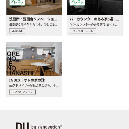
洗面所・洗面台リノベーションの事例と間取りアイデア
バーカウンターのある家5選 | 日常に馴染む“距離の近い”キッチンとは
毎日使う場所だからこそ、少しの間取りの工夫や素材の選び方で..
“バーカウンターのある家”と聞くと、少し特別な、大人のための..
基礎知識
リノベのアレコレ
INDEX｜オレの家の話
nuアドバイザー早見の家の話を、全4話でお届け。リノベーションを..
リノベのアレコレ