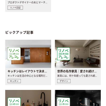
プロダクトデザイナーの夫とマーチャンダイザーの妻が、夫婦で..
リノベ日記
ピックアップ記事
キッチンはレイアウトで決まる。後悔しないための考え方と選び方
世界の名作家具｜愛され続ける理由と一生モノとの出会い方
キッチンは生活の中心となる場所だからこそ、家の中のどこに置..
家具には、何十年経っても愛され続ける「名作」と呼ばれるもの..
キッチン
デザイン