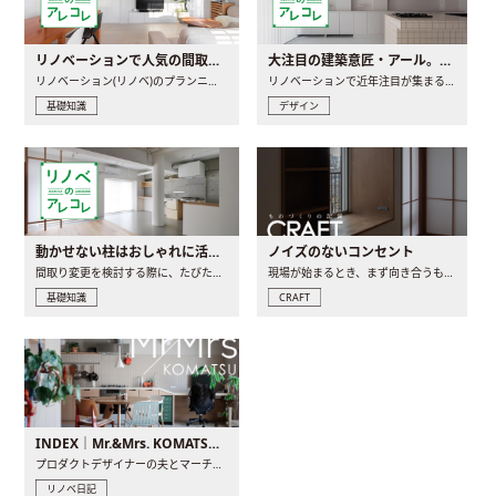
リノベーションで人気の間取りとは？トレンドの間取りと実例を徹底解説
大注目の建築意匠・アール。人気の理由と空間に取り入れるポイント
リノベーション(リノベ)のプランニングで一番最初に決めるのは..
リノベーションで近年注目が集まる建築意匠の一つであるアール..
基礎知識
デザイン
動かせない柱はおしゃれに活用！柱を魅せるリノベーション(リノベ)4選
ノイズのないコンセント
間取り変更を検討する際に、たびたび皆さんの頭を悩ませる動か..
現場が始まるとき、まず向き合うものの一つがコンセントです..
基礎知識
CRAFT
INDEX｜Mr.&Mrs. KOMATSU renovation diary
プロダクトデザイナーの夫とマーチャンダイザーの妻が、夫婦で..
リノベ日記