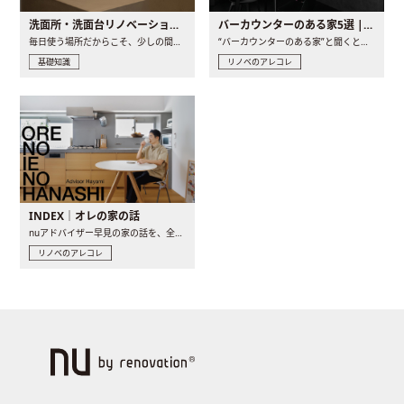
洗面所・洗面台リノベーションの事例と間取りアイデア
バーカウンターのある家5選 | 日常に馴染む“距離の近い”キッチンとは
毎日使う場所だからこそ、少しの間取りの工夫や素材の選び方で..
“バーカウンターのある家”と聞くと、少し特別な、大人のための..
基礎知識
リノベのアレコレ
INDEX｜オレの家の話
nuアドバイザー早見の家の話を、全4話でお届け。リノベーションを..
リノベのアレコレ