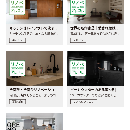
キッチンはレイアウトで決まる。後悔しないための考え方と選び方
世界の名作家具｜愛され続ける理由と一生モノとの出会い方
キッチンは生活の中心となる場所だからこそ、家の中のどこに置..
家具には、何十年経っても愛され続ける「名作」と呼ばれるもの..
キッチン
デザイン
洗面所・洗面台リノベーションの事例と間取りアイデア
バーカウンターのある家5選 | 日常に馴染む“距離の近い”キッチンとは
毎日使う場所だからこそ、少しの間取りの工夫や素材の選び方で..
“バーカウンターのある家”と聞くと、少し特別な、大人のための..
基礎知識
リノベのアレコレ