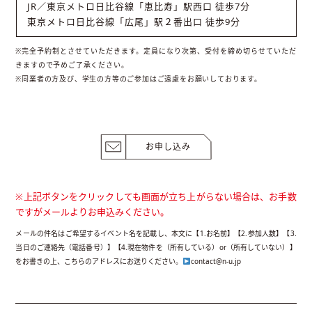
JR／東京メトロ日比谷線「恵比寿」駅西口 徒歩7分
東京メトロ日比谷線「広尾」駅２番出口 徒歩9分
※完全予約制とさせていただきます。定員になり次第、受付を締め切らせていただ
きますので予めご了承ください。
※同業者の方及び、学生の方等のご参加はご遠慮をお願いしております。
お申し込み
※上記ボタンをクリックしても画面が立ち上がらない場合は、お手数
ですがメールよりお申込みください。
メールの件名はご希望するイベント名を記載し、本文に【1.お名前】【2.参加人数】【3.
当日のご連絡先（電話番号）】【4.現在物件を（所有している）or（所有していない）】
をお書きの上、こちらのアドレスにお送りください。
contact@n-u.jp