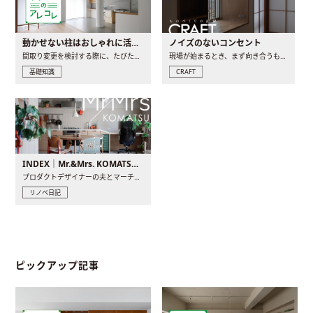
動かせない柱はおしゃれに活用！柱を魅せるリノベーション(リノベ)4選
ノイズのないコンセント
間取り変更を検討する際に、たびたび皆さんの頭を悩ませる動か..
現場が始まるとき、まず向き合うものの一つがコンセントです..
基礎知識
CRAFT
INDEX｜Mr.&Mrs. KOMATSU renovation diary
プロダクトデザイナーの夫とマーチャンダイザーの妻が、夫婦で..
リノベ日記
ピックアップ記事