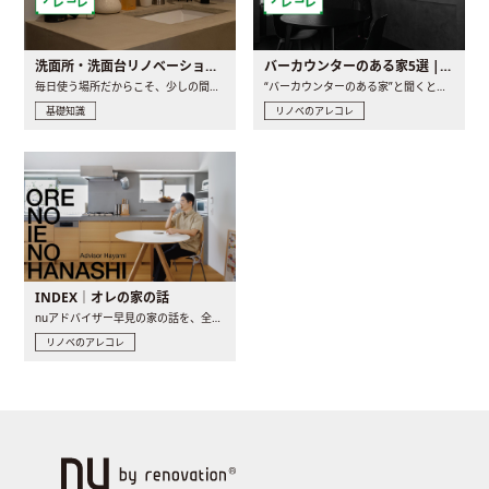
洗面所・洗面台リノベーションの事例と間取りアイデア
バーカウンターのある家5選 | 日常に馴染む“距離の近い”キッチンとは
毎日使う場所だからこそ、少しの間取りの工夫や素材の選び方で..
“バーカウンターのある家”と聞くと、少し特別な、大人のための..
基礎知識
リノベのアレコレ
INDEX｜オレの家の話
nuアドバイザー早見の家の話を、全4話でお届け。リノベーションを..
リノベのアレコレ