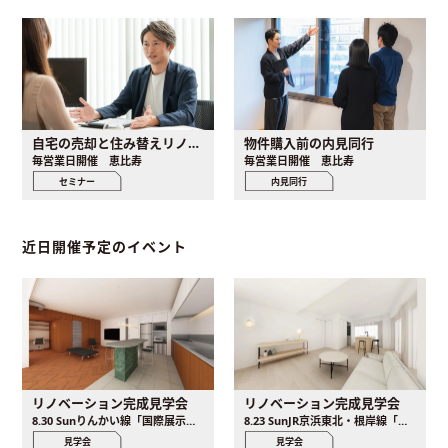
自宅の売却と住み替えリノベ個別セミナー
物件購入前の内見同行
毎営業日開催 恵比寿
毎営業日開催 恵比寿
セミナー
内見同行
近日開催予定のイベント
リノベーション完成見学会
リノベーション完成見学会
8.30 Sunりんかい線「国際展示場駅」徒歩8分、新交通ゆりかもめ「有明テニスの森駅」徒歩5分
8.23 SunJR京浜東北・根岸線「横浜駅」徒歩5分
見学会
見学会