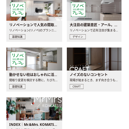
リノベーションで人気の間取りとは？トレンドの間取りと実例を徹底解説
大注目の建築意匠・アール。人気の理由と空間に取り入れるポイント
リノベーション(リノベ)のプランニングで一番最初に決めるのは..
リノベーションで近年注目が集まる建築意匠の一つであるアール..
基礎知識
デザイン
動かせない柱はおしゃれに活用！柱を魅せるリノベーション(リノベ)4選
ノイズのないコンセント
間取り変更を検討する際に、たびたび皆さんの頭を悩ませる動か..
現場が始まるとき、まず向き合うものの一つがコンセントです..
基礎知識
CRAFT
INDEX｜Mr.&Mrs. KOMATSU renovation diary